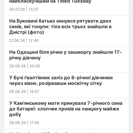
найблискучішим на Titled Tuesday
30.07.26 | 13:37
На Буковині батько кинувся рятувати двох
синів, які тонули: тіла всіх трьох знайшли в
Дністрі (фото)
27.06.26 | 12:40
На Одещині біля річки у зашморгу знайшли 17-
річну дівчину
26.06.26 | 20:00
У Бучі ґвалтівник заліз до 8-річної дівчинки
через вікно, розірвавши москітну сітку
26.06.26 | 19:07
У Кам'янському мати прикувала 7-річного сина
до батареї: хлопчик провів на ланцюгу майже
добу
26.06.26 | 17:00