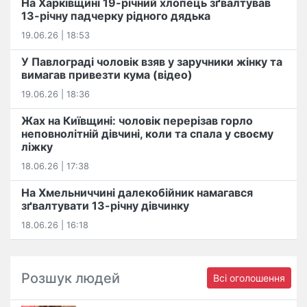
На Харківщині 19-річний хлопець​ ️зґвалтував
13-річну падчерку рідного дядька
19.06.26 | 18:53
У Павлограді чоловік взяв у заручники жінку та
вимагав привезти кума (відео)
19.06.26 | 18:36
Жах на Київщині: чоловік перерізав горло
неповнолітній дівчині, коли та спала у своєму
ліжку
18.06.26 | 17:38
На Хмельниччині далекобійник намагався
зґвалтувати 13-річну дівчинку
18.06.26 | 16:18
Розшук людей
Всі оголошення