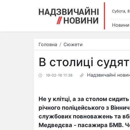
Субота, 8
Новини
Головна
Сюжети
В столиці судя
Надзвичайні нови
19-02-16 11:38
Не у клітці, а за столом сидит
річного поліцейського з Вінн
службових повноважень та вби
Медведєва - пасажира БМВ. Ч