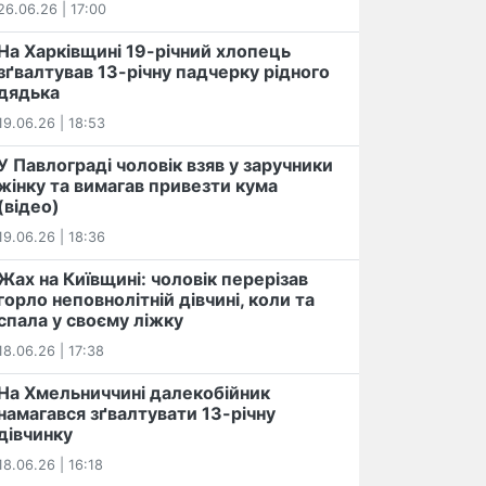
26.06.26 | 17:00
На Харківщині 19-річний хлопець​
️зґвалтував 13-річну падчерку рідного
дядька
19.06.26 | 18:53
У Павлограді чоловік взяв у заручники
жінку та вимагав привезти кума
(відео)
19.06.26 | 18:36
Жах на Київщині: чоловік перерізав
горло неповнолітній дівчині, коли та
спала у своєму ліжку
18.06.26 | 17:38
На Хмельниччині далекобійник
намагався зґвалтувати 13-річну
дівчинку
18.06.26 | 16:18