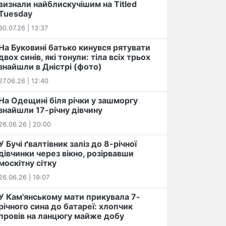
визнали найблискучішим на Titled
Tuesday
30.07.26 | 13:37
На Буковині батько кинувся рятувати
двох синів, які тонули: тіла всіх трьох
знайшли в Дністрі (фото)
27.06.26 | 12:40
На Одещині біля річки у зашморгу
знайшли 17-річну дівчину
26.06.26 | 20:00
У Бучі ґвалтівник заліз до 8-річної
дівчинки через вікно, розірвавши
москітну сітку
26.06.26 | 19:07
У Кам'янському мати прикувала 7-
річного сина до батареї: хлопчик
провів на ланцюгу майже добу