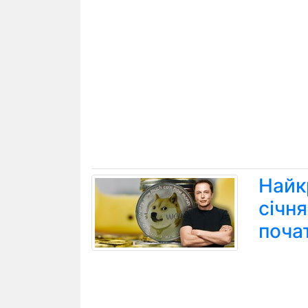
Найк
січн
поча