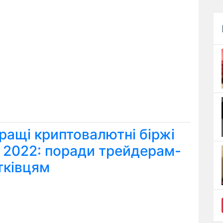
ращі криптовалютні біржі
я 2022: поради трейдерам-
тківцям