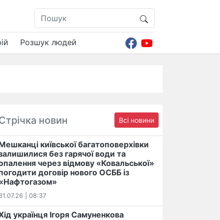
ій
Розшук людей
Стрічка новин
Всі новини
Мешканці київської багатоповерхівки
залишилися без гарячої води та
опалення через відмову «Ковальської»
погодити договір нового ОСББ із
«Нафтогазом»
31.07.26 | 08:37
Хід українця Ігоря Самуненкова