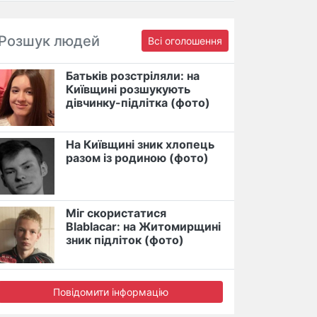
Розшук людей
Всі оголошення
Батьків розстріляли: на
Київщині розшукують
дівчинку-підлітка (фото)
На Київщині зник хлопець
разом із родиною (фото)
Міг скористатися
Blablacar: на Житомирщині
зник підліток (фото)
Повідомити інформацію