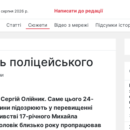
Написати до редації
 серпня 2026 р.
Статті
Сюжети
Відео з мережі
Підсумки істор
ть поліцейського
ни
ь Сергій Олійник. Саме цього 24-
ичини підозрюють у перевищенні
встві 17-річного Михайла
оловік близько року пропрацював