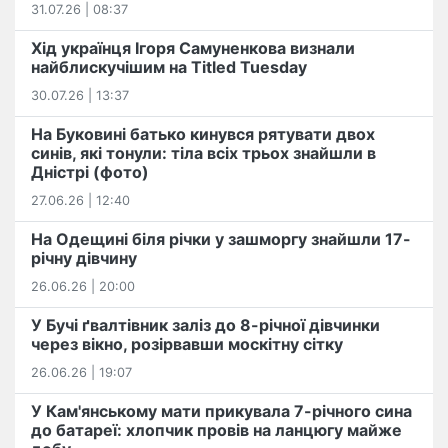
31.07.26 | 08:37
Хід українця Ігоря Самуненкова визнали
найблискучішим на Titled Tuesday
30.07.26 | 13:37
На Буковині батько кинувся рятувати двох
синів, які тонули: тіла всіх трьох знайшли в
Дністрі (фото)
27.06.26 | 12:40
На Одещині біля річки у зашморгу знайшли 17-
річну дівчину
26.06.26 | 20:00
У Бучі ґвалтівник заліз до 8-річної дівчинки
через вікно, розірвавши москітну сітку
26.06.26 | 19:07
У Кам'янському мати прикувала 7-річного сина
до батареї: хлопчик провів на ланцюгу майже