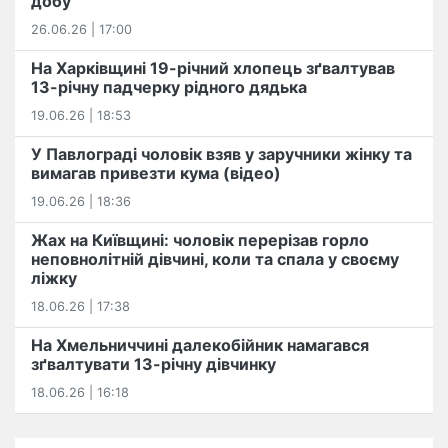
добу
26.06.26 | 17:00
На Харківщині 19-річний хлопець​ ️зґвалтував
13-річну падчерку рідного дядька
19.06.26 | 18:53
У Павлограді чоловік взяв у заручники жінку та
вимагав привезти кума (відео)
19.06.26 | 18:36
Жах на Київщині: чоловік перерізав горло
неповнолітній дівчині, коли та спала у своєму
ліжку
18.06.26 | 17:38
На Хмельниччині далекобійник намагався
зґвалтувати 13-річну дівчинку
18.06.26 | 16:18