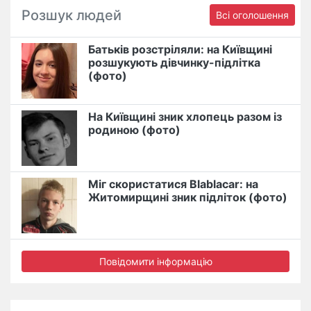
Розшук людей
Всі оголошення
Батьків розстріляли: на Київщині
розшукують дівчинку-підлітка
(фото)
На Київщині зник хлопець разом із
родиною (фото)
Міг скористатися Blablacar: на
Житомирщині зник підліток (фото)
Повідомити інформацію