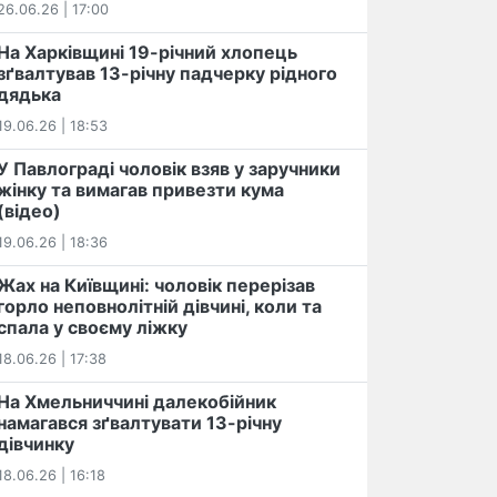
26.06.26 | 17:00
На Харківщині 19-річний хлопець​
️зґвалтував 13-річну падчерку рідного
дядька
19.06.26 | 18:53
У Павлограді чоловік взяв у заручники
жінку та вимагав привезти кума
(відео)
19.06.26 | 18:36
Жах на Київщині: чоловік перерізав
горло неповнолітній дівчині, коли та
спала у своєму ліжку
18.06.26 | 17:38
На Хмельниччині далекобійник
намагався зґвалтувати 13-річну
дівчинку
18.06.26 | 16:18