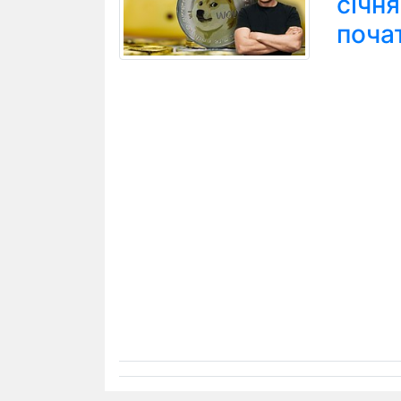
січн
поча