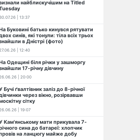
визнали найблискучішим на Titled
Tuesday
30.07.26 | 13:37
На Буковині батько кинувся рятувати
двох синів, які тонули: тіла всіх трьох
знайшли в Дністрі (фото)
27.06.26 | 12:40
На Одещині біля річки у зашморгу
знайшли 17-річну дівчину
26.06.26 | 20:00
У Бучі ґвалтівник заліз до 8-річної
дівчинки через вікно, розірвавши
москітну сітку
26.06.26 | 19:07
У Кам'янському мати прикувала 7-
річного сина до батареї: хлопчик
провів на ланцюгу майже добу