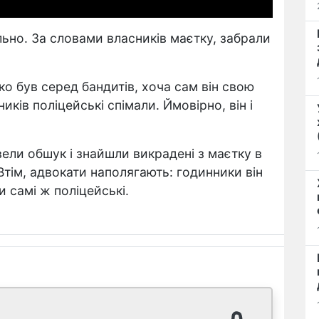
ьно. За словами власників маєтку, забрали
о був серед бандитів, хоча сам він свою
ків поліцейські спімали. Ймовірно, він і
вели обшук і знайшли викрадені з маєтку в
тім, адвокати наполягають: годинники він
и самі ж поліцейські.