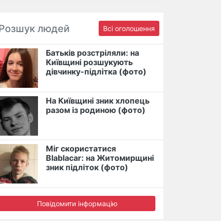
Розшук людей
Всі оголошення
Батьків розстріляли: на
Київщині розшукують
дівчинку-підлітка (фото)
На Київщині зник хлопець
разом із родиною (фото)
Міг скористатися
Blablacar: на Житомирщині
зник підліток (фото)
Повідомити інформацію