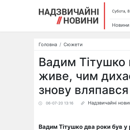
Субота, 8
Новини
Головна
Сюжети
Вадим Тітушко 
живе, чим дихає
знову вляпався 
Надзвичайні нови
06-07-20 13:16
​Вадим Тітушко два роки був у 