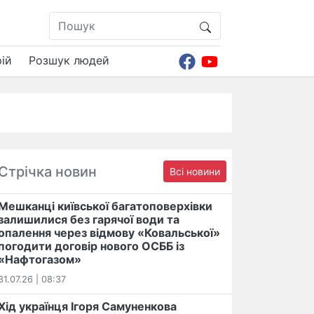
ій
Розшук людей
Стрічка новин
Всі новини
Мешканці київської багатоповерхівки
залишилися без гарячої води та
опалення через відмову «Ковальської»
погодити договір нового ОСББ із
«Нафтогазом»
31.07.26 | 08:37
Хід українця Ігоря Самуненкова