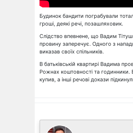
Будинок бандити пограбували тотал
гроші, деякі речі, позашляховик.
Слідство впевнене, що Вадим Тітушк
провину заперечує. Одного з нападни
виказав своїх спільників.
В батьківській квартирі Вадима про
Рожнах коштовності та годинники. В
купив, а інші речові докази підкинул