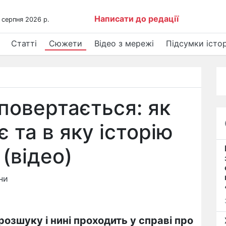
Написати до редації
 серпня 2026 р.
Статті
Сюжети
Відео з мережі
Підсумки істор
повертається: як
 та в яку історію
(відео)
ни
розшуку і нині проходить у справі про