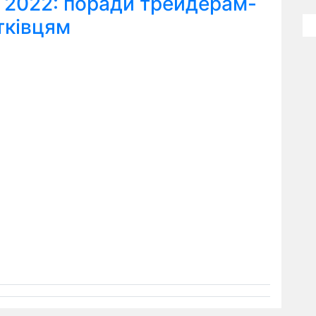
я 2022: поради трейдерам-
тківцям