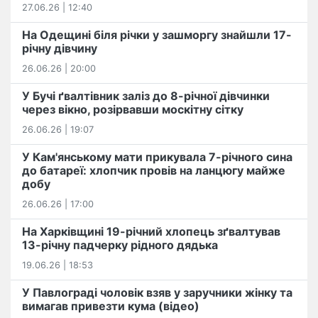
27.06.26 | 12:40
На Одещині біля річки у зашморгу знайшли 17-
річну дівчину
26.06.26 | 20:00
У Бучі ґвалтівник заліз до 8-річної дівчинки
через вікно, розірвавши москітну сітку
26.06.26 | 19:07
У Кам'янському мати прикувала 7-річного сина
до батареї: хлопчик провів на ланцюгу майже
добу
26.06.26 | 17:00
На Харківщині 19-річний хлопець​ ️зґвалтував
13-річну падчерку рідного дядька
19.06.26 | 18:53
У Павлограді чоловік взяв у заручники жінку та
вимагав привезти кума (відео)