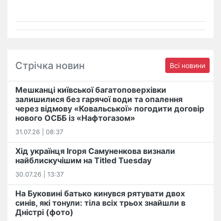
Стрічка новин
Всі новини
Мешканці київської багатоповерхівки
залишилися без гарячої води та опалення
через відмову «Ковальської» погодити договір
нового ОСББ із «Нафтогазом»
31.07.26 | 08:37
Хід українця Ігоря Самуненкова визнали
найблискучішим на Titled Tuesday
30.07.26 | 13:37
На Буковині батько кинувся рятувати двох
синів, які тонули: тіла всіх трьох знайшли в
Дністрі (фото)