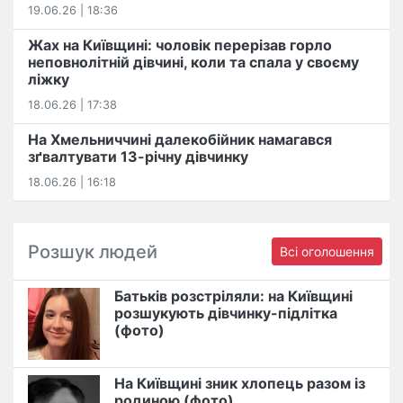
19.06.26 | 18:36
Жах на Київщині: чоловік перерізав горло
неповнолітній дівчині, коли та спала у своєму
ліжку
18.06.26 | 17:38
На Хмельниччині далекобійник намагався
зґвалтувати 13-річну дівчинку
18.06.26 | 16:18
Розшук людей
Всі оголошення
Батьків розстріляли: на Київщині
розшукують дівчинку-підлітка
(фото)
На Київщині зник хлопець разом із
родиною (фото)