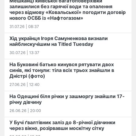
Мешканці київської багатоповерхівки
залишилися без гарячої води та опалення
через відмову «Ковальської» погодити договір
нового ОСББ із «Нафтогазом»
31.07.26 | 08:37
Хід українця Ігоря Самуненкова визнали
найблискучішим на Titled Tuesday
30.07.26 | 13:37
На Буковині батько кинувся рятувати двох
синів, які тонули: тіла всіх трьох знайшли в
Дністрі (фото)
27.06.26 | 12:40
На Одещині біля річки у зашморгу знайшли 17-
річну дівчину
26.06.26 | 20:00
У Бучі ґвалтівник заліз до 8-річної дівчинки
через вікно, розірвавши москітну сітку