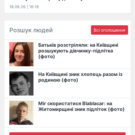
18.06.26 | 16:18
Розшук людей
Всі оголошення
Батьків розстріляли: на Київщині
розшукують дівчинку-підлітка
(фото)
На Київщині зник хлопець разом із
родиною (фото)
Міг скористатися Blablacar: на
Житомирщині зник підліток (фото)