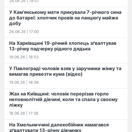
26.06.26 | 19:07
У Кам'янському мати прикувала 7-річного сина
до батареї: хлопчик провів на ланцюгу майже
добу
26.06.26 | 17:00
На Харківщині 19-річний хлопець​ ️зґвалтував
13-річну падчерку рідного дядька
19.06.26 | 18:53
У Павлограді чоловік взяв у заручники жінку та
вимагав привезти кума (відео)
19.06.26 | 18:36
Жах на Київщині: чоловік перерізав горло
неповнолітній дівчині, коли та спала у своєму
ліжку
18.06.26 | 17:38
На Хмельниччині далекобійник намагався
зґвалтувати 13-річну дівчинку