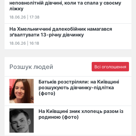
неповнолітній дівчині, коли та спала у своєму
ліжку
18.06.26 | 17:38
На Хмельниччині далекобійник намагався
зґвалтувати 13-річну дівчинку
18.06.26 | 16:18
Розшук людей
Всі оголошення
Батьків розстріляли: на Київщині
розшукують дівчинку-підлітка
(фото)
На Київщині зник хлопець разом із
родиною (фото)