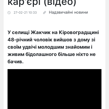
кар'єрі (відео)
Надзвичайні новини
27-02-21 10:33
У селищі Жакчик на Кіровоградщині
48-річний чоловік вийшов з дому зі
своїм удвічі молодшим знайомим і
живим бідолашного більше ніхто не
бачив.