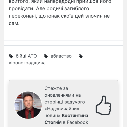
вбитого, який напередодні прийшов його
провідати. Але родичі загиблого
переконані, що юнак скоїв цей злочин не
сам.
бійці АТО
вбивство
кіровоградщина
Стежте за
оновленнями на
сторінці ведучого
«Надзвичайних
новин»
Костянтина
Стогнія
в Facebook