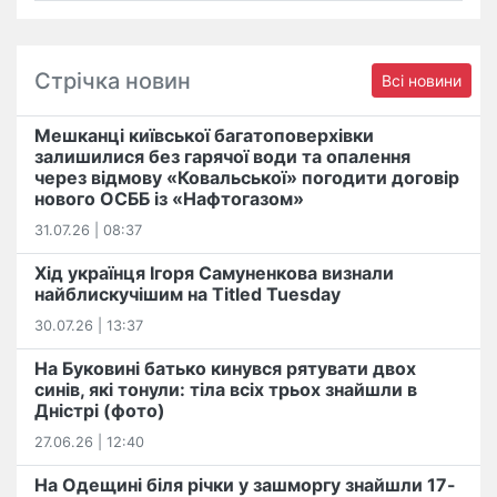
Стрічка новин
Всі новини
Мешканці київської багатоповерхівки
залишилися без гарячої води та опалення
через відмову «Ковальської» погодити договір
нового ОСББ із «Нафтогазом»
31.07.26 | 08:37
Хід українця Ігоря Самуненкова визнали
найблискучішим на Titled Tuesday
30.07.26 | 13:37
На Буковині батько кинувся рятувати двох
синів, які тонули: тіла всіх трьох знайшли в
Дністрі (фото)
27.06.26 | 12:40
На Одещині біля річки у зашморгу знайшли 17-