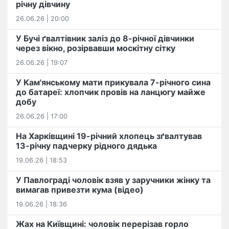
річну дівчину
26.06.26 | 20:00
У Бучі ґвалтівник заліз до 8-річної дівчинки
через вікно, розірвавши москітну сітку
26.06.26 | 19:07
У Кам'янському мати прикувала 7-річного сина
до батареї: хлопчик провів на ланцюгу майже
добу
26.06.26 | 17:00
На Харківщині 19-річний хлопець​ ️зґвалтував
13-річну падчерку рідного дядька
19.06.26 | 18:53
У Павлограді чоловік взяв у заручники жінку та
вимагав привезти кума (відео)
19.06.26 | 18:36
Жах на Київщині: чоловік перерізав горло