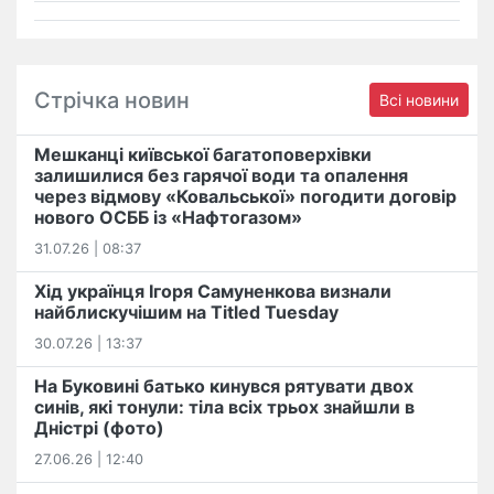
Стрічка новин
Всі новини
Мешканці київської багатоповерхівки
залишилися без гарячої води та опалення
через відмову «Ковальської» погодити договір
нового ОСББ із «Нафтогазом»
31.07.26 | 08:37
Хід українця Ігоря Самуненкова визнали
найблискучішим на Titled Tuesday
30.07.26 | 13:37
На Буковині батько кинувся рятувати двох
синів, які тонули: тіла всіх трьох знайшли в
Дністрі (фото)
27.06.26 | 12:40