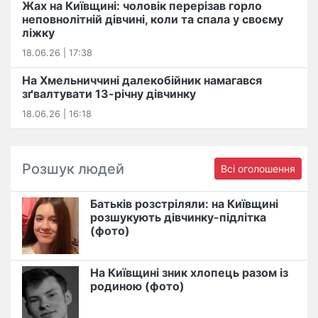
Жах на Київщині: чоловік перерізав горло
неповнолітній дівчині, коли та спала у своєму
ліжку
18.06.26 | 17:38
На Хмельниччині далекобійник намагався
зґвалтувати 13-річну дівчинку
18.06.26 | 16:18
Розшук людей
Всі оголошення
Батьків розстріляли: на Київщині
розшукують дівчинку-підлітка
(фото)
На Київщині зник хлопець разом із
родиною (фото)