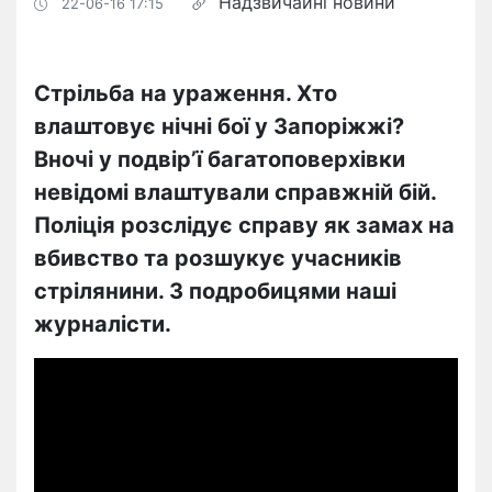
Надзвичайні новини
22-06-16 17:15
Стрільба на ураження. Хто
влаштовує нічні бої у Запоріжжі?
Вночі у подвір’ї багатоповерхівки
невідомі влаштували справжній бій.
Поліція розслідує справу як замах на
вбивство та розшукує учасників
стрілянини. З подробицями наші
журналісти.