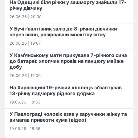
На Одещині біля річки у зашморгу знайшли 17-
річну дівчину
26.06.26 | 20:00
У Бучі ґвалтівник заліз до 8-річної дівчинки
через вікно, розірвавши москітну сітку
26.06.26 | 19:07
У Кам'янському мати прикувала 7-річного сина
до батареї: хлопчик провів на ланцюгу майже
добу
26.06.26 | 17:00
На Харківщині 19-річний хлопець​ ️зґвалтував
13-річну падчерку рідного дядька
19.06.26 | 18:53
У Павлограді чоловік взяв у заручники жінку та
вимагав привезти кума (відео)
19.06.26 | 18:36