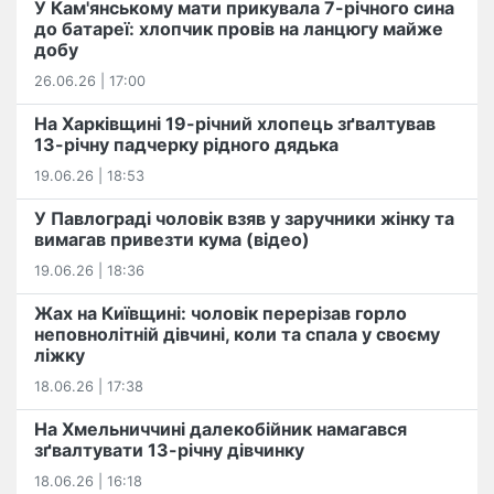
У Кам'янському мати прикувала 7-річного сина
до батареї: хлопчик провів на ланцюгу майже
добу
26.06.26 | 17:00
На Харківщині 19-річний хлопець​ ️зґвалтував
13-річну падчерку рідного дядька
19.06.26 | 18:53
У Павлограді чоловік взяв у заручники жінку та
вимагав привезти кума (відео)
19.06.26 | 18:36
Жах на Київщині: чоловік перерізав горло
неповнолітній дівчині, коли та спала у своєму
ліжку
18.06.26 | 17:38
На Хмельниччині далекобійник намагався
зґвалтувати 13-річну дівчинку
18.06.26 | 16:18