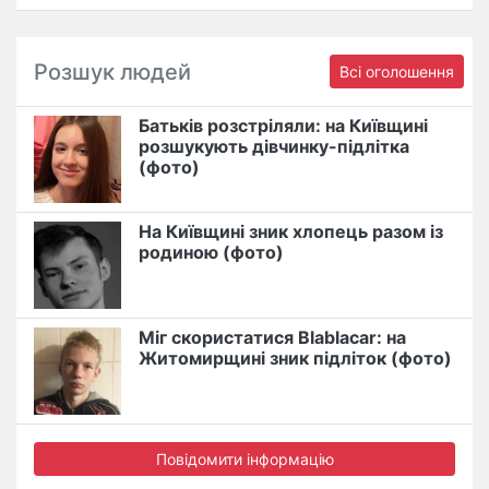
Розшук людей
Всі оголошення
Батьків розстріляли: на Київщині
розшукують дівчинку-підлітка
(фото)
На Київщині зник хлопець разом із
родиною (фото)
Міг скористатися Blablacar: на
Житомирщині зник підліток (фото)
Повідомити інформацію