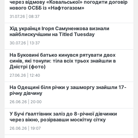
через відмову «Ковальської» погодити договір
нового ОСББ із «Нафтогазом»
31.07.26 | 08:37
Хід українця Ігоря Самуненкова визнали
найблискучішим на Titled Tuesday
30.07.26 | 13:37
На Буковині батько кинувся рятувати двох
синів, які тонули: тіла всіх трьох знайшли в
Дністрі (фото)
27.06.26 | 12:40
На Одещині біля річки у зашморгу знайшли 17-
річну дівчину
26.06.26 | 20:00
У Бучі ґвалтівник заліз до 8-річної дівчинки
через вікно, розірвавши москітну сітку
26.06.26 | 19:07