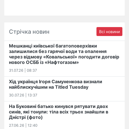
Стрічка новин
Всі новини
Мешканці київської багатоповерхівки
залишилися без гарячої води та опалення
через відмову «Ковальської» погодити договір
нового ОСББ із «Нафтогазом»
31.07.26 | 08:37
Хід українця Ігоря Самуненкова визнали
найблискучішим на Titled Tuesday
30.07.26 | 13:37
На Буковині батько кинувся рятувати двох
синів, які тонули: тіла всіх трьох знайшли в
Дністрі (фото)
27.06.26 | 12:40