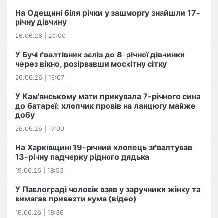
На Одещині біля річки у зашморгу знайшли 17-
річну дівчину
26.06.26 | 20:00
У Бучі ґвалтівник заліз до 8-річної дівчинки
через вікно, розірвавши москітну сітку
26.06.26 | 19:07
У Кам'янському мати прикувала 7-річного сина
до батареї: хлопчик провів на ланцюгу майже
добу
26.06.26 | 17:00
На Харківщині 19-річний хлопець​ ️зґвалтував
13-річну падчерку рідного дядька
19.06.26 | 18:53
У Павлограді чоловік взяв у заручники жінку та
вимагав привезти кума (відео)
19.06.26 | 18:36