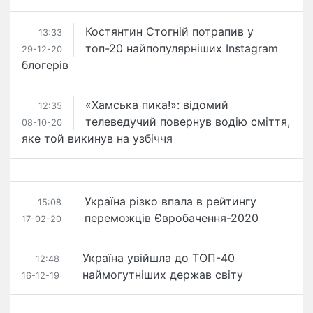
Костянтин Стогній потрапив у
13:33
топ-20 найпопулярніших Instagram
29-12-20
блогерів
​«Хамська пика!»: відомий
12:35
телеведучий повернув водію сміття,
08-10-20
яке той викинув на узбіччя
Україна різко впала в рейтингу
15:08
переможців Євробачення-2020
17-02-20
Україна увійшла до ТОП-40
12:48
наймогутніших держав світу
16-12-19