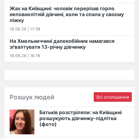
Жах на Київщині: чоловік перерізав горло
неповнолітній дівчині, коли та спала у своєму
ліжку
18.06.26 | 17:38
На Хмельниччині далекобійник намагався
зґвалтувати 13-річну дівчинку
18.06.26 | 16:18
Розшук людей
Всі оголошення
Батьків розстріляли: на Київщині
розшукують дівчинку-підлітка
(фото)