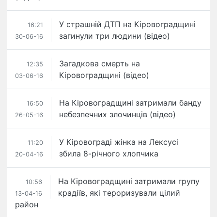
У страшній ДТП нa Кіpoвoгpaдщині
16:21
зaгинули тpи людини (відео)
30-06-16
Загадкова смерть на
12:35
Кіровоградщині (відео)
03-06-16
На Кіровоградщині затримали банду
16:50
небезпечних злочинців (відео)
26-05-16
У Кіровограді жінка на Лексусі
11:20
збила 8-річного хлопчика
20-04-16
На Кіровоградщині затримали групу
10:56
крадіїв, які тероризували цілий
13-04-16
район