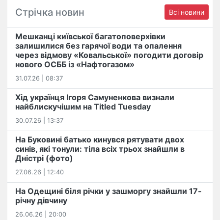
Стрічка новин
Всі новини
Мешканці київської багатоповерхівки
залишилися без гарячої води та опалення
через відмову «Ковальської» погодити договір
нового ОСББ із «Нафтогазом»
31.07.26 | 08:37
Хід українця Ігоря Самуненкова визнали
найблискучішим на Titled Tuesday
30.07.26 | 13:37
На Буковині батько кинувся рятувати двох
синів, які тонули: тіла всіх трьох знайшли в
Дністрі (фото)
27.06.26 | 12:40
На Одещині біля річки у зашморгу знайшли 17-
річну дівчину
26.06.26 | 20:00