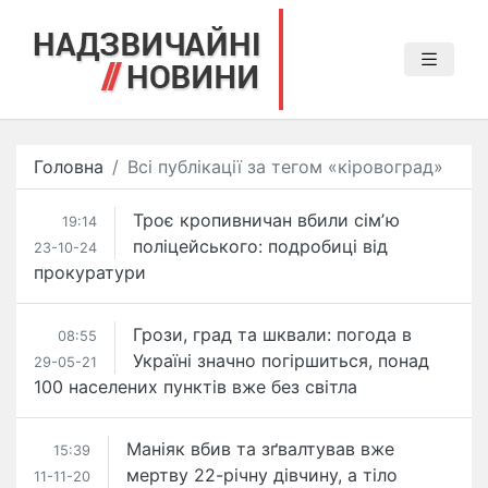
Головна
Всі публікації за тегом «кіровоград»
Троє кропивничан вбили сімʼю
19:14
поліцейського: подробиці від
23-10-24
прокуратури
Грози, град та шквали: погода в
08:55
Україні значно погіршиться, понад
29-05-21
100 населених пунктів вже без світла
Маніяк вбив та зґвалтував вже
15:39
мертву 22-річну дівчину, а тіло
11-11-20