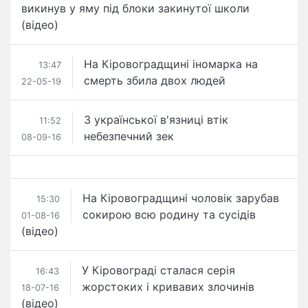
викинув у яму під блоки закинутої школи
(відео)
На Кіровоградщині іномарка на
13:47
смерть збила двох людей
22-05-19
З української в'язниці втік
11:52
небезпечний зек
08-09-16
На Кіровоградщині чоловік зарубав
15:30
сокирою всю родину та сусідів
01-08-16
(відео)
У Кіровограді сталася серія
16:43
жорстоких і кривавих злочинів
18-07-16
(відео)