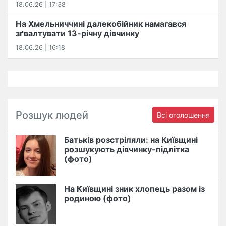
18.06.26 | 17:38
На Хмельниччині далекобійник намагався
зґвалтувати 13-річну дівчинку
18.06.26 | 16:18
Розшук людей
Всі оголошення
Батьків розстріляли: на Київщині
розшукують дівчинку-підлітка
(фото)
На Київщині зник хлопець разом із
родиною (фото)