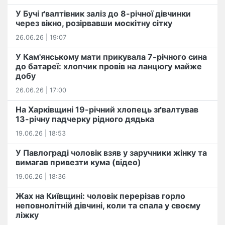
У Бучі ґвалтівник заліз до 8-річної дівчинки
через вікно, розірвавши москітну сітку
26.06.26 | 19:07
У Кам'янському мати прикувала 7-річного сина
до батареї: хлопчик провів на ланцюгу майже
добу
26.06.26 | 17:00
На Харківщині 19-річний хлопець​ ️зґвалтував
13-річну падчерку рідного дядька
19.06.26 | 18:53
У Павлограді чоловік взяв у заручники жінку та
вимагав привезти кума (відео)
19.06.26 | 18:36
Жах на Київщині: чоловік перерізав горло
неповнолітній дівчині, коли та спала у своєму
ліжку