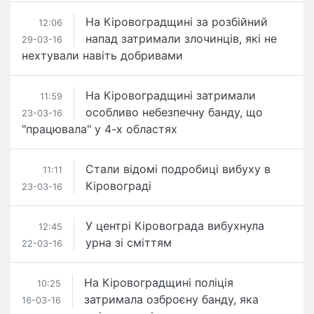
На Кіровоградщині за розбійний
12:06
напад затримали злочинців, які не
29-03-16
нехтували навіть добривами
На Кіровоградщині затримали
11:59
особливо небезпечну банду, що
23-03-16
"працювала" у 4-х областях
Стали відомі подробиці вибуху в
11:11
Кіровограді
23-03-16
У центрі Кіровограда вибухнула
12:45
урна зі сміттям
22-03-16
На Кіровоградщині поліція
10:25
затримала озброєну банду, яка
16-03-16