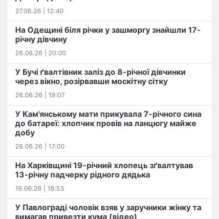
27.06.26 | 12:40
На Одещині біля річки у зашморгу знайшли 17-
річну дівчину
26.06.26 | 20:00
У Бучі ґвалтівник заліз до 8-річної дівчинки
через вікно, розірвавши москітну сітку
26.06.26 | 19:07
У Кам'янському мати прикувала 7-річного сина
до батареї: хлопчик провів на ланцюгу майже
добу
26.06.26 | 17:00
На Харківщині 19-річний хлопець​ ️зґвалтував
13-річну падчерку рідного дядька
19.06.26 | 18:53
У Павлограді чоловік взяв у заручники жінку та
вимагав привезти кума (відео)