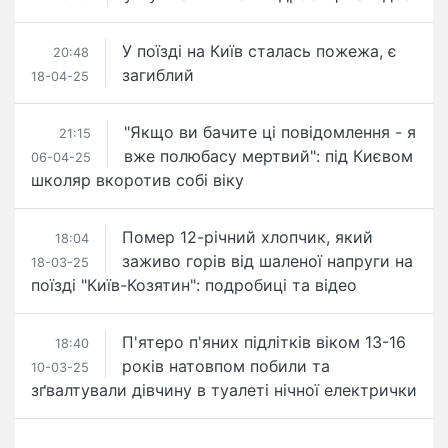
У поїзді на Київ сталась пожежа, є
20:48
загиблий
18-04-25
"Якщо ви бачите ці повідомлення - я
21:15
вже полюбасу мертвий": під Києвом
06-04-25
школяр вкоротив собі віку
Помер 12-річний хлопчик, який
18:04
заживо горів від шаленої напруги на
18-03-25
поїзді "Київ-Козятин": подробиці та відео
П'ятеро п'яних підлітків віком 13-16
18:40
років натовпом побили та
10-03-25
зґвалтували дівчину в туалеті нічної електрички