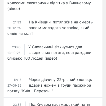
колесами електрички підлітка у Вишневому
(відео)
На Київщині потяг збив на смерть
21:53
зовсім молодого чоловіка, який
20-12-25
сидів на колії
У Словаччині зіткнулися два
23:43
швидкісних потяги, постраждали
13-10-25
близько 100 людей (відео)
Через дівчину 22-річний хлопець
12:15
вдарив ножем в груди пасажира
27-09-25
потягу "Київ - Березань"
Під Києвом пасажирський потяг
23:58