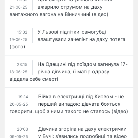
вжарило струмом на даху
21-06-25
вантажного вагона на Вінниччині (відео)
У Львові підлітки-самогубці
15:32
влаштували зачепінг на даху потяга
19-06-25
(фото)
На Одещині під поїздом загинула 17-
23:15
річна дівчина, її матір одразу
18-06-25
віддала себе смерті
Бійка в електричці під Києвом - не
19:14
перший випадок: дівчата бояться
20-05-25
говорити, щоб з ними такого не сталось (відео)
Дівчина згоріла на даху електрички
20:03
у Бучі: з’явились подробиці та відео
09-05-25