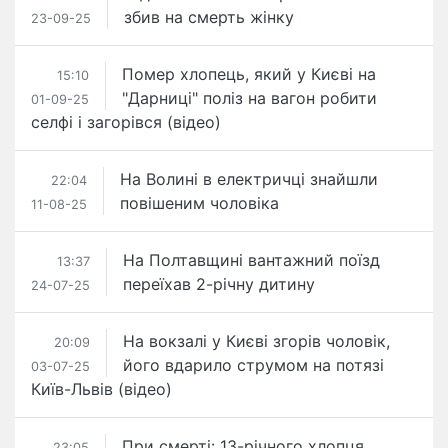
збив на смерть жінку
23-09-25
Помер хлопець, який у Києві на
15:10
"Дарниці" поліз на вагон робити
01-09-25
селфі і загорівся (відео)
На Волині в електричці знайшли
22:04
повішеним чоловіка
11-08-25
На Полтавщині вантажний поїзд
13:37
переїхав 2-річну дитину
24-07-25
На вокзалі у Києві згорів чоловік,
20:09
його вдарило струмом на потязі
03-07-25
Київ-Львів (відео)
При смерті: 13-річного хлопця
23:05