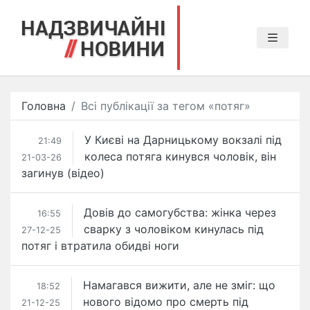
Головна
Всі публікації за тегом «потяг»
У Києві на Дарницькому вокзалі під
21:49
колеса потяга кинувся чоловік, він
21-03-26
загинув (відео)
Довів до самогубства: жінка через
16:55
сварку з чоловіком кинулась під
27-12-25
потяг і втратила обидві ноги
Намагався вижити, але не зміг: що
18:52
нового відомо про смерть під
21-12-25