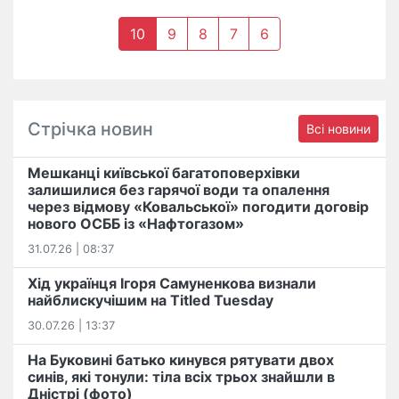
10
9
8
7
6
Стрічка новин
Всі новини
Мешканці київської багатоповерхівки
залишилися без гарячої води та опалення
через відмову «Ковальської» погодити договір
нового ОСББ із «Нафтогазом»
31.07.26 | 08:37
Хід українця Ігоря Самуненкова визнали
найблискучішим на Titled Tuesday
30.07.26 | 13:37
На Буковині батько кинувся рятувати двох
синів, які тонули: тіла всіх трьох знайшли в
Дністрі (фото)