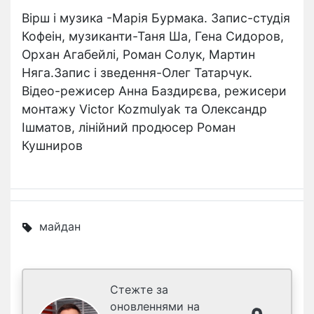
Вірш і музика -Марія Бурмака. Запис-студія
Кофеін, музиканти-Таня Ша, Гена Сидоров,
Орхан Агабейлі, Роман Солук, Мартин
Няга.Запис і зведення-Олег Татарчук.
Відео-режисер Анна Баздирєва, режисери
монтажу Victor Kozmulyak та Олександр
Ішматов, лінійний продюсер Роман
Кушниров
майдан
Стежте за
оновленнями на