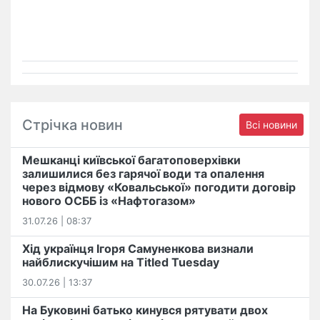
Стрічка новин
Всі новини
Мешканці київської багатоповерхівки
залишилися без гарячої води та опалення
через відмову «Ковальської» погодити договір
нового ОСББ із «Нафтогазом»
31.07.26 | 08:37
Хід українця Ігоря Самуненкова визнали
найблискучішим на Titled Tuesday
30.07.26 | 13:37
На Буковині батько кинувся рятувати двох