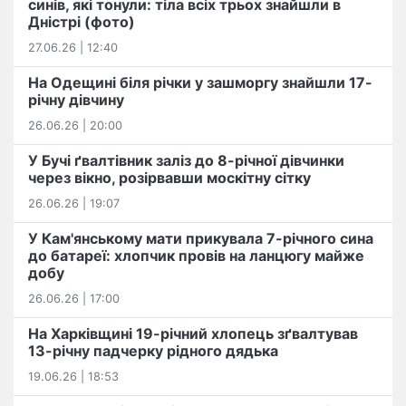
синів, які тонули: тіла всіх трьох знайшли в
Дністрі (фото)
27.06.26 | 12:40
На Одещині біля річки у зашморгу знайшли 17-
річну дівчину
26.06.26 | 20:00
У Бучі ґвалтівник заліз до 8-річної дівчинки
через вікно, розірвавши москітну сітку
26.06.26 | 19:07
У Кам'янському мати прикувала 7-річного сина
до батареї: хлопчик провів на ланцюгу майже
добу
26.06.26 | 17:00
На Харківщині 19-річний хлопець​ ️зґвалтував
13-річну падчерку рідного дядька
19.06.26 | 18:53