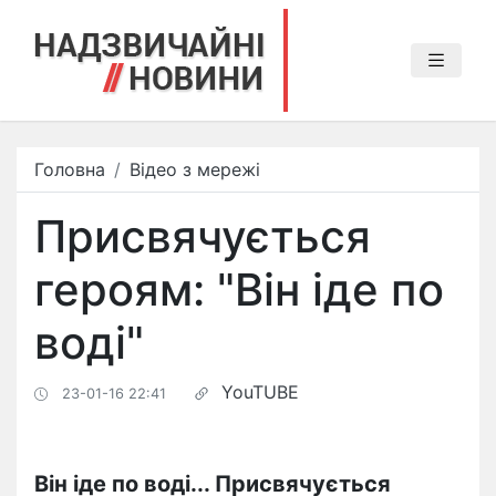
Головна
Відео з мережі
Присвячується
героям: "Він іде по
воді"
YouTUBE
23-01-16 22:41
Він іде по воді... Присвячується