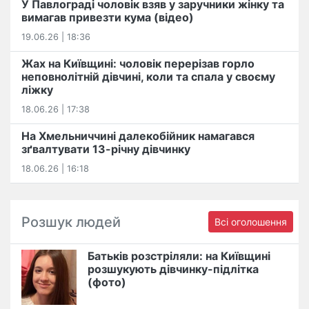
У Павлограді чоловік взяв у заручники жінку та
вимагав привезти кума (відео)
19.06.26 | 18:36
Жах на Київщині: чоловік перерізав горло
неповнолітній дівчині, коли та спала у своєму
ліжку
18.06.26 | 17:38
На Хмельниччині далекобійник намагався
зґвалтувати 13-річну дівчинку
18.06.26 | 16:18
Розшук людей
Всі оголошення
Батьків розстріляли: на Київщині
розшукують дівчинку-підлітка
(фото)