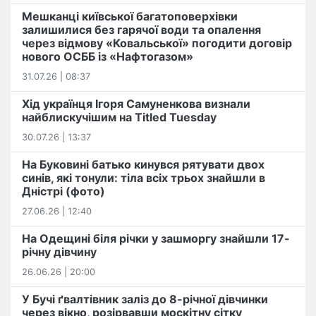
Мешканці київської багатоповерхівки
залишилися без гарячої води та опалення
через відмову «Ковальської» погодити договір
нового ОСББ із «Нафтогазом»
31.07.26 | 08:37
Хід українця Ігоря Самуненкова визнали
найблискучішим на Titled Tuesday
30.07.26 | 13:37
На Буковині батько кинувся рятувати двох
синів, які тонули: тіла всіх трьох знайшли в
Дністрі (фото)
27.06.26 | 12:40
На Одещині біля річки у зашморгу знайшли 17-
річну дівчину
26.06.26 | 20:00
У Бучі ґвалтівник заліз до 8-річної дівчинки
через вікно, розірвавши москітну сітку