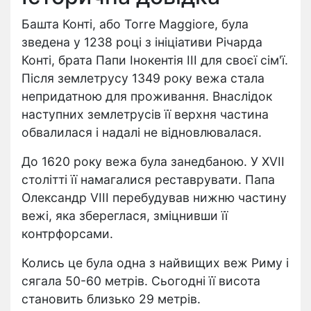
Башта Конті, або Torre Maggiore, була
зведена у 1238 році з ініціативи Річарда
Конті, брата Папи Інокентія III для своєї сім'ї.
Після землетрусу 1349 року вежа стала
непридатною для проживання. Внаслідок
наступних землетрусів її верхня частина
обвалилася і надалі не відновлювалася.
До 1620 року вежа була занедбаною. У XVII
столітті її намагалися реставрувати. Папа
Олександр VIII перебудував нижню частину
вежі, яка збереглася, зміцнивши її
контрфорсами.
Колись це була одна з найвищих веж Риму і
сягала 50-60 метрів. Сьогодні її висота
становить близько 29 метрів.