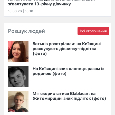
зґвалтувати 13-річну дівчинку
18.06.26 | 16:18
Розшук людей
Всі оголошення
Батьків розстріляли: на Київщині
розшукують дівчинку-підлітка
(фото)
На Київщині зник хлопець разом із
родиною (фото)
Міг скористатися Blablacar: на
Житомирщині зник підліток (фото)