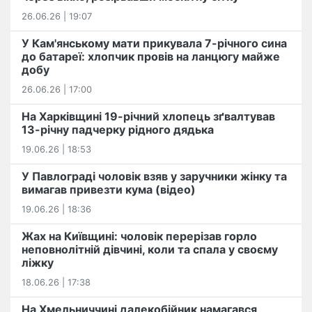
26.06.26 | 19:07
У Кам'янському мати прикувала 7-річного сина
до батареї: хлопчик провів на ланцюгу майже
добу
26.06.26 | 17:00
На Харківщині 19-річний хлопець​ ️зґвалтував
13-річну падчерку рідного дядька
19.06.26 | 18:53
У Павлограді чоловік взяв у заручники жінку та
вимагав привезти кума (відео)
19.06.26 | 18:36
Жах на Київщині: чоловік перерізав горло
неповнолітній дівчині, коли та спала у своєму
ліжку
18.06.26 | 17:38
На Хмельниччині далекобійник намагався