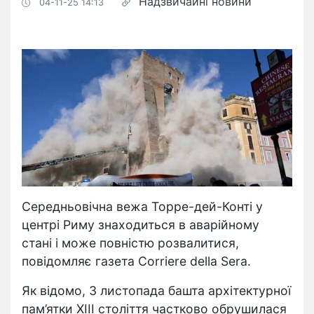
Надзвичайні новини
04-11-25 14:13
Середньовічна вежа
Торре-дей-Конті у
центрі Риму
знаходиться в аварійному
стані і може повністю розвалитися,
повідомляє газета Corriere della Sera.
Як відомо, 3 листопада башта архітектурної
пам’ятки XIII століття частково обрушилася