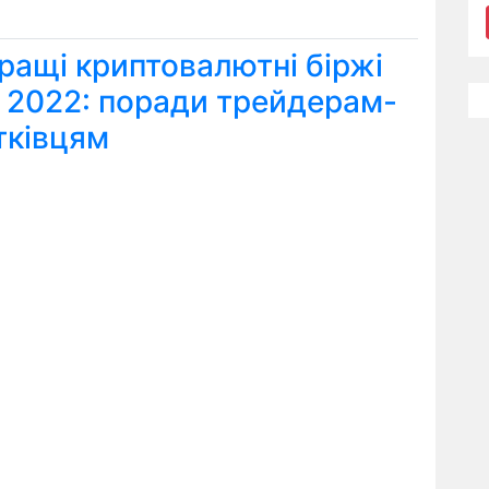
ращі криптовалютні біржі
я 2022: поради трейдерам-
тківцям