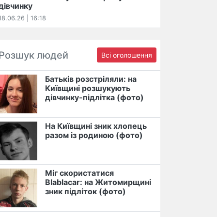
дівчинку
18.06.26 | 16:18
Розшук людей
Всі оголошення
Батьків розстріляли: на
Київщині розшукують
дівчинку-підлітка (фото)
На Київщині зник хлопець
разом із родиною (фото)
Міг скористатися
Blablacar: на Житомирщині
зник підліток (фото)