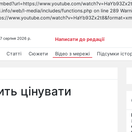
oembed?url=https://www.youtube.com/watch?v=HaYb93Zx2t8
nfo/web/l-media/includes/functions.php on line 289 Warning
ttps://www.youtube.com/watch?v=HaYb93Zx2t8&format=xml"
 7 серпня 2026 р.
Написати до редації
Статті
Сюжети
Відео з мережі
Підсумки істор
ить цінувати