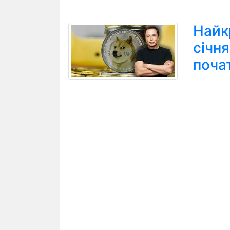
Найк
січн
поча