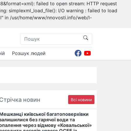
&format=xml): failed to open stream: HTTP request
: simplexml_load_file(): I/O warning : failed to load
 in /usr/home/www/nnovosti.info/web/l-
ій
Розшук людей
Стрічка новин
Всі новини
Мешканці київської багатоповерхівки
залишилися без гарячої води та
опалення через відмову «Ковальської»
погодити договір нового ОСББ із