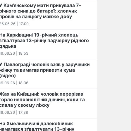
У Кам'янському мати прикувала 7-
річного сина до батареї: хлопчик
провів на ланцюгу майже добу
26.06.26 | 17:00
На Харківщині 19-річний хлопець​
️зґвалтував 13-річну падчерку рідного
дядька
19.06.26 | 18:53
У Павлограді чоловік взяв у заручники
жінку та вимагав привезти кума
(відео)
19.06.26 | 18:36
Жах на Київщині: чоловік перерізав
горло неповнолітній дівчині, коли та
спала у своєму ліжку
18.06.26 | 17:38
На Хмельниччині далекобійник
намагався зґвалтувати 13-річну