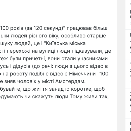
100 років (за 120 секунд)" працював більш
льки людей різного віку, особливо старше
шуку людей, це і "Київська міська
ості перехожі на вулиці люди підказували, де
теж були причетні, вони стали учасниками
усь і дідусів (до речі: люди з цього відео в
о на роботу подібне відео з Німеччини ''100
яке зняв чоловік у місті Амстердам.
бувайте, що життя занадто коротке, щоб
одумають чи скажуть люди.Тому живи так,