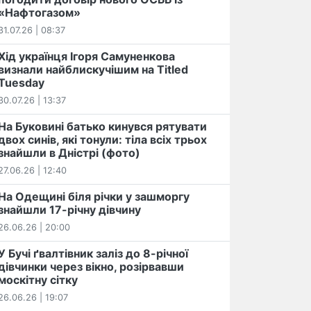
«Нафтогазом»
31.07.26 | 08:37
Хід українця Ігоря Самуненкова
визнали найблискучішим на Titled
Tuesday
30.07.26 | 13:37
На Буковині батько кинувся рятувати
двох синів, які тонули: тіла всіх трьох
знайшли в Дністрі (фото)
27.06.26 | 12:40
На Одещині біля річки у зашморгу
знайшли 17-річну дівчину
26.06.26 | 20:00
У Бучі ґвалтівник заліз до 8-річної
дівчинки через вікно, розірвавши
москітну сітку
26.06.26 | 19:07