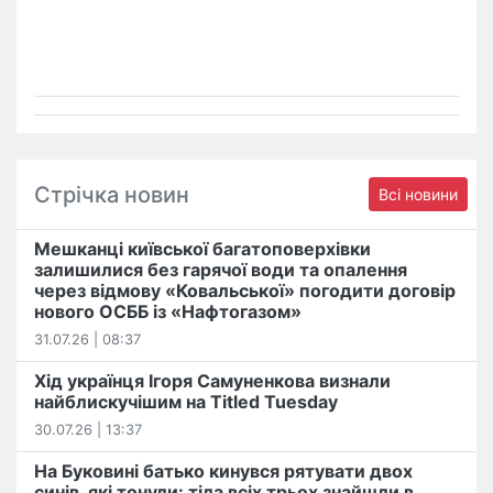
Стрічка новин
Всі новини
Мешканці київської багатоповерхівки
залишилися без гарячої води та опалення
через відмову «Ковальської» погодити договір
нового ОСББ із «Нафтогазом»
31.07.26 | 08:37
Хід українця Ігоря Самуненкова визнали
найблискучішим на Titled Tuesday
30.07.26 | 13:37
На Буковині батько кинувся рятувати двох
синів, які тонули: тіла всіх трьох знайшли в