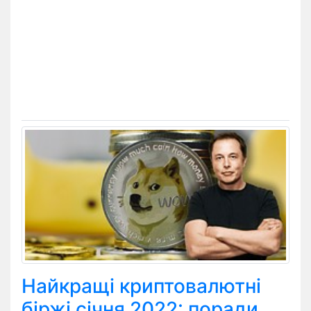
Найкращі криптовалютні
біржі січня 2022: поради