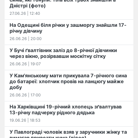
Дністрі (фото)
27.06.26 | 12:40
На Одещині біля річки у зашморгу знайшли 17-
річну дівчину
26.06.26 | 20:00
У Бучі ґвалтівник заліз до 8-річної дівчинки
через вікно, розірвавши москітну сітку
26.06.26 | 19:07
У Кам'янському мати прикувала 7-річного сина
до батареї: хлопчик провів на ланцюгу майже
добу
26.06.26 | 17:00
На Харківщині 19-річний хлопець​ ️зґвалтував
13-річну падчерку рідного дядька
19.06.26 | 18:53
У Павлограді чоловік взяв у заручники жінку та
вимагав привезти кума (відео)