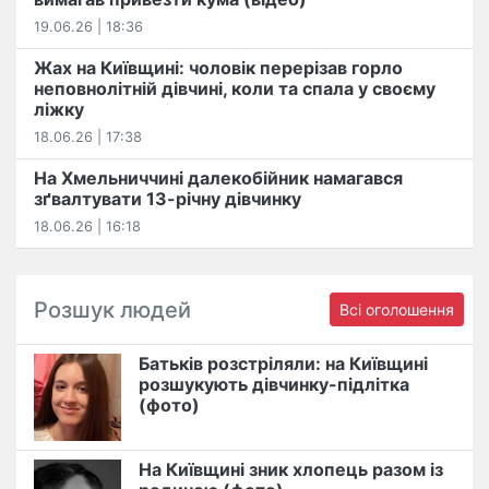
19.06.26 | 18:36
Жах на Київщині: чоловік перерізав горло
неповнолітній дівчині, коли та спала у своєму
ліжку
18.06.26 | 17:38
На Хмельниччині далекобійник намагався
зґвалтувати 13-річну дівчинку
18.06.26 | 16:18
Розшук людей
Всі оголошення
Батьків розстріляли: на Київщині
розшукують дівчинку-підлітка
(фото)
На Київщині зник хлопець разом із