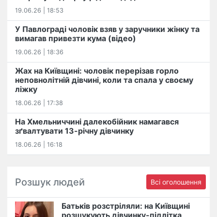
19.06.26 | 18:53
У Павлограді чоловік взяв у заручники жінку та
вимагав привезти кума (відео)
19.06.26 | 18:36
Жах на Київщині: чоловік перерізав горло
неповнолітній дівчині, коли та спала у своєму
ліжку
18.06.26 | 17:38
На Хмельниччині далекобійник намагався
зґвалтувати 13-річну дівчинку
18.06.26 | 16:18
Розшук людей
Всі оголошення
Батьків розстріляли: на Київщині
розшукують дівчинку-підлітка