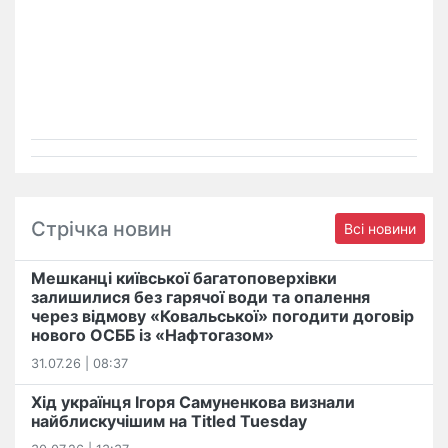
Стрічка новин
Всі новини
Мешканці київської багатоповерхівки
залишилися без гарячої води та опалення
через відмову «Ковальської» погодити договір
нового ОСББ із «Нафтогазом»
31.07.26 | 08:37
Хід українця Ігоря Самуненкова визнали
найблискучішим на Titled Tuesday