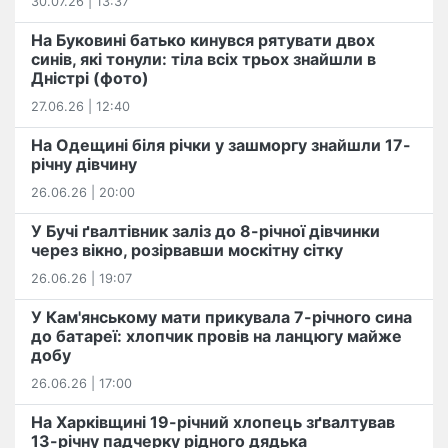
30.07.26 | 13:37
На Буковині батько кинувся рятувати двох
синів, які тонули: тіла всіх трьох знайшли в
Дністрі (фото)
27.06.26 | 12:40
На Одещині біля річки у зашморгу знайшли 17-
річну дівчину
26.06.26 | 20:00
У Бучі ґвалтівник заліз до 8-річної дівчинки
через вікно, розірвавши москітну сітку
26.06.26 | 19:07
У Кам'янському мати прикувала 7-річного сина
до батареї: хлопчик провів на ланцюгу майже
добу
26.06.26 | 17:00
На Харківщині 19-річний хлопець​ ️зґвалтував
13-річну падчерку рідного дядька