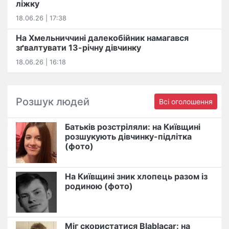
ліжку
18.06.26 | 17:38
На Хмельниччині далекобійник намагався
зґвалтувати 13-річну дівчинку
18.06.26 | 16:18
Розшук людей
Всі оголошення
Батьків розстріляли: на Київщині
розшукують дівчинку-підлітка
(фото)
На Київщині зник хлопець разом із
родиною (фото)
Міг скористатися Blablacar: на