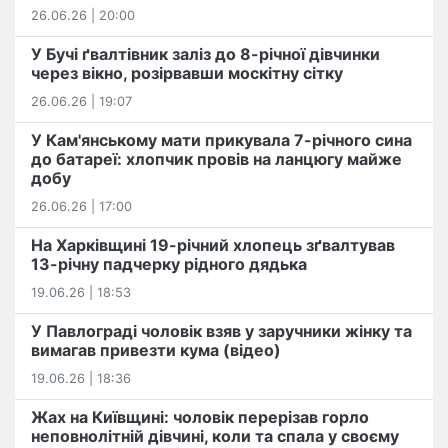
26.06.26 | 20:00
У Бучі ґвалтівник заліз до 8-річної дівчинки
через вікно, розірвавши москітну сітку
26.06.26 | 19:07
У Кам'янському мати прикувала 7-річного сина
до батареї: хлопчик провів на ланцюгу майже
добу
26.06.26 | 17:00
На Харківщині 19-річний хлопець​ ️зґвалтував
13-річну падчерку рідного дядька
19.06.26 | 18:53
У Павлограді чоловік взяв у заручники жінку та
вимагав привезти кума (відео)
19.06.26 | 18:36
Жах на Київщині: чоловік перерізав горло
неповнолітній дівчині, коли та спала у своєму