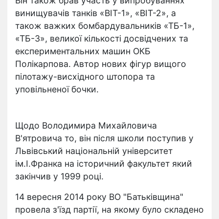
Він також брав участь у випробуваннях
винищувачів танків «ВІТ-1», «ВІТ-2», а
також важких бомбардувальників «ТБ-1»,
«ТБ-3», великої кількості досвідчених та
експериментальних машин ОКБ
Полікарпова. Автор нових фігур вищого
пілотажу-висхідного штопора та
уповільненої бочки.
Щодо Володимира Михайловича
В'ятровича то, він після школи поступив у
Львівський національній університет
ім.І.Франка на історичний факультет який
закінчив у 1999 році.
14 вересня 2014 року ВО "Батьківщина"
провела з'їзд партії, на якому було складено