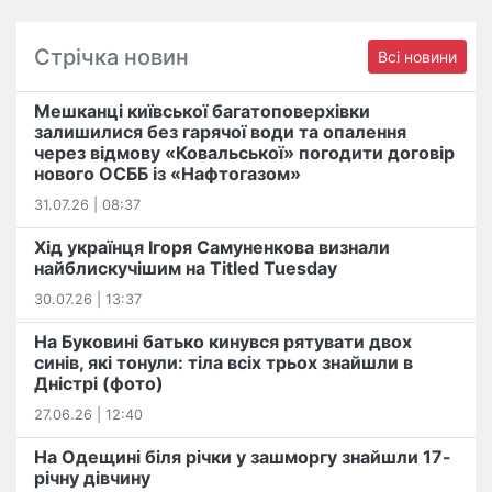
Стрічка новин
Всі новини
Мешканці київської багатоповерхівки
залишилися без гарячої води та опалення
через відмову «Ковальської» погодити договір
нового ОСББ із «Нафтогазом»
31.07.26 | 08:37
Хід українця Ігоря Самуненкова визнали
найблискучішим на Titled Tuesday
30.07.26 | 13:37
На Буковині батько кинувся рятувати двох
синів, які тонули: тіла всіх трьох знайшли в
Дністрі (фото)
27.06.26 | 12:40
На Одещині біля річки у зашморгу знайшли 17-
річну дівчину