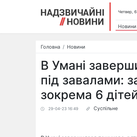
Четвер, 6
Новини
Головна
Новини
В Умані завер
під завалами: 
зокрема 6 дітей
Суспільне
29-04-23 16:49