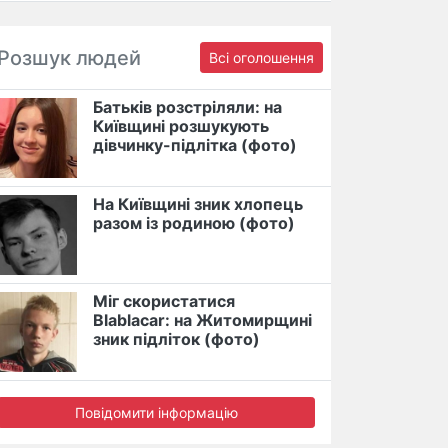
Розшук людей
Всі оголошення
Батьків розстріляли: на
Київщині розшукують
дівчинку-підлітка (фото)
На Київщині зник хлопець
разом із родиною (фото)
Міг скористатися
Blablacar: на Житомирщині
зник підліток (фото)
Повідомити інформацію