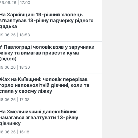
26.06.26 | 17:00
На Харківщині 19-річний хлопець​
️зґвалтував 13-річну падчерку рідного
дядька
19.06.26 | 18:53
У Павлограді чоловік взяв у заручники
жінку та вимагав привезти кума
(відео)
19.06.26 | 18:36
Жах на Київщині: чоловік перерізав
горло неповнолітній дівчині, коли та
спала у своєму ліжку
18.06.26 | 17:38
На Хмельниччині далекобійник
намагався зґвалтувати 13-річну
дівчинку
18.06.26 | 16:18