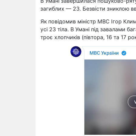
В Умані завершилася пошуково-ряту
загиблих — 23. Безвісти зниклою в
Як повідомив міністр МВС Ігор Клим
усі 23 тіла. В Умані під завалами б
троє хлопчиків (півтора, 16 та 17 рокі