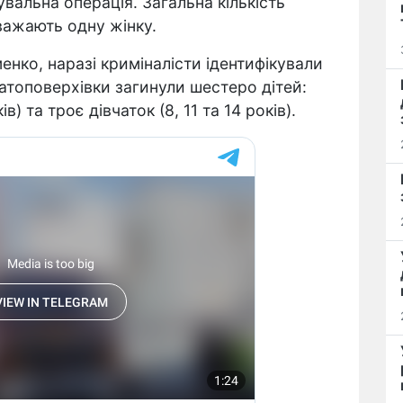
вальна операція. Загальна кількість
важають одну жінку.
енко, наразі криміналісти ідентифікували
агатоповерхівки загинули шестеро дітей:
в) та троє дівчаток (8, 11 та 14 років).