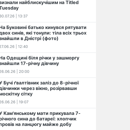
визнали найблискучішим на Titled
Tuesday
30.07.26 | 13:37
На Буковині батько кинувся рятувати
двох синів, які тонули: тіла всіх трьох
знайшли в Дністрі (фото)
27.06.26 | 12:40
На Одещині біля річки у зашморгу
знайшли 17-річну дівчину
26.06.26 | 20:00
У Бучі ґвалтівник заліз до 8-річної
дівчинки через вікно, розірвавши
москітну сітку
26.06.26 | 19:07
У Кам'янському мати прикувала 7-
річного сина до батареї: хлопчик
провів на ланцюгу майже добу