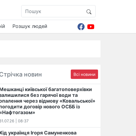
ій
Розшук людей
Стрічка новин
Всі новини
Мешканці київської багатоповерхівки
залишилися без гарячої води та
опалення через відмову «Ковальської»
погодити договір нового ОСББ із
«Нафтогазом»
31.07.26 | 08:37
Хід українця Ігоря Самуненкова