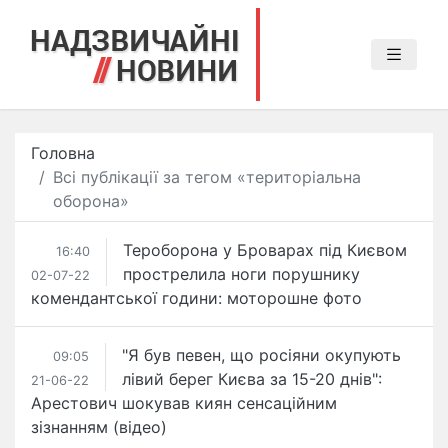
Головна
Всі публікації за тегом «територіальна
оборона»
Тероборона у Броварах під Києвом
16:40
прострелила ноги порушнику
02-07-22
комендантської години: моторошне фото
"Я був певен, що росіяни окупують
09:05
лівий берег Києва за 15-20 днів":
21-06-22
Арестович шокував киян сенсаційним
зізнанням (відео)