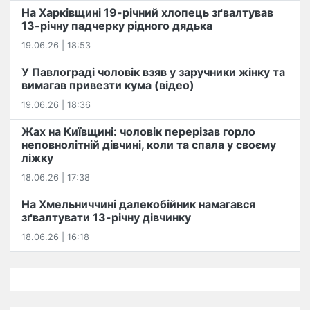
На Харківщині 19-річний хлопець​ ️зґвалтував
13-річну падчерку рідного дядька
19.06.26 | 18:53
У Павлограді чоловік взяв у заручники жінку та
вимагав привезти кума (відео)
19.06.26 | 18:36
Жах на Київщині: чоловік перерізав горло
неповнолітній дівчині, коли та спала у своєму
ліжку
18.06.26 | 17:38
На Хмельниччині далекобійник намагався
зґвалтувати 13-річну дівчинку
18.06.26 | 16:18