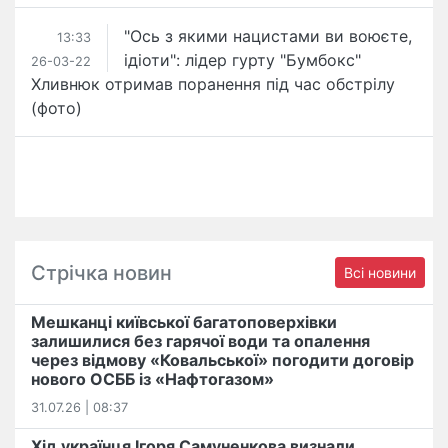
"Ось з якими нацистами ви воюєте,
13:33
ідіоти": лідер гурту "Бумбокс"
26-03-22
Хливнюк отримав поранення під час обстрілу
(фото)
Стрічка новин
Всі новини
Мешканці київської багатоповерхівки
залишилися без гарячої води та опалення
через відмову «Ковальської» погодити договір
нового ОСББ із «Нафтогазом»
31.07.26 | 08:37
Хід українця Ігоря Самуненкова визнали