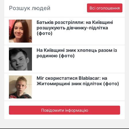
Розшук людей
Всі оголошення
Батьків розстріляли: на Київщині
розшукують дівчинку-підлітка
(фото)
На Київщині зник хлопець разом із
родиною (фото)
Міг скористатися Blablacar: на
Житомирщині зник підліток (фото)
Повідомити інформацію