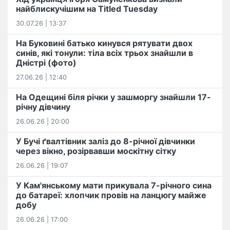
найблискучішим на Titled Tuesday
30.07.26 | 13:37
На Буковині батько кинувся рятувати двох
синів, які тонули: тіла всіх трьох знайшли в
Дністрі (фото)
27.06.26 | 12:40
На Одещині біля річки у зашморгу знайшли 17-
річну дівчину
26.06.26 | 20:00
У Бучі ґвалтівник заліз до 8-річної дівчинки
через вікно, розірвавши москітну сітку
26.06.26 | 19:07
У Кам'янському мати прикувала 7-річного сина
до батареї: хлопчик провів на ланцюгу майже
добу
26.06.26 | 17:00