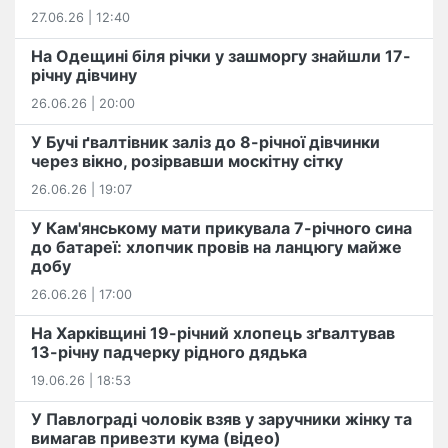
27.06.26 | 12:40
На Одещині біля річки у зашморгу знайшли 17-
річну дівчину
26.06.26 | 20:00
У Бучі ґвалтівник заліз до 8-річної дівчинки
через вікно, розірвавши москітну сітку
26.06.26 | 19:07
У Кам'янському мати прикувала 7-річного сина
до батареї: хлопчик провів на ланцюгу майже
добу
26.06.26 | 17:00
На Харківщині 19-річний хлопець​ ️зґвалтував
13-річну падчерку рідного дядька
19.06.26 | 18:53
У Павлограді чоловік взяв у заручники жінку та
вимагав привезти кума (відео)