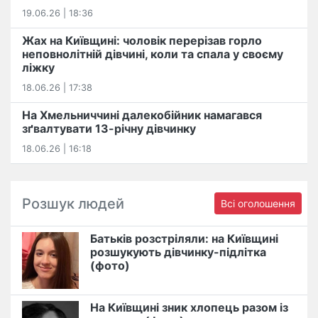
19.06.26 | 18:36
Жах на Київщині: чоловік перерізав горло
неповнолітній дівчині, коли та спала у своєму
ліжку
18.06.26 | 17:38
На Хмельниччині далекобійник намагався
зґвалтувати 13-річну дівчинку
18.06.26 | 16:18
Розшук людей
Всі оголошення
Батьків розстріляли: на Київщині
розшукують дівчинку-підлітка
(фото)
На Київщині зник хлопець разом із