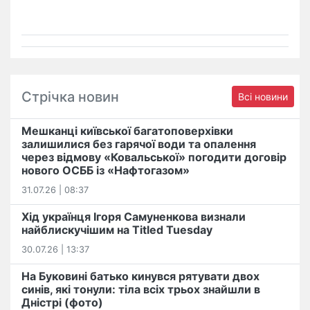
Стрічка новин
Всі новини
Мешканці київської багатоповерхівки
залишилися без гарячої води та опалення
через відмову «Ковальської» погодити договір
нового ОСББ із «Нафтогазом»
31.07.26 | 08:37
Хід українця Ігоря Самуненкова визнали
найблискучішим на Titled Tuesday
30.07.26 | 13:37
На Буковині батько кинувся рятувати двох
синів, які тонули: тіла всіх трьох знайшли в
Дністрі (фото)