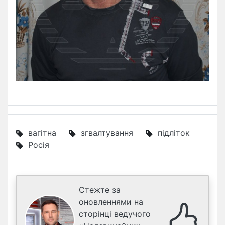
вагітна
згвалтування
підліток
Росія
Стежте за
оновленнями на
сторінці ведучого