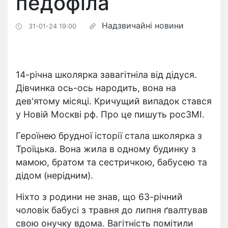
педофіла
Надзвичайні новини
31-01-24 19:00
14-річна школярка завагітніла від дідуся.
Дівчинка ось-ось народить, вона на
дев'ятому місяці. Кричущий випадок стався
у Новій Москві рф. Про це пишуть росЗМІ.
Героїнею брудної історії стала школярка з
Троїцька. Вона жила в одному будинку з
мамою, братом та сестричкою, бабусею та
дідом (нерідним).
Ніхто з родини не знав, що 63-річний
чоловік бабусі з травня до липня ґвалтував
свою онучку вдома. Вагітність помітили