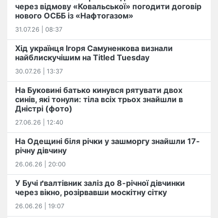
через відмову «Ковальської» погодити договір
нового ОСББ із «Нафтогазом»
31.07.26 | 08:37
Хід українця Ігоря Самуненкова визнали
найблискучішим на Titled Tuesday
30.07.26 | 13:37
На Буковині батько кинувся рятувати двох
синів, які тонули: тіла всіх трьох знайшли в
Дністрі (фото)
27.06.26 | 12:40
На Одещині біля річки у зашморгу знайшли 17-
річну дівчину
26.06.26 | 20:00
У Бучі ґвалтівник заліз до 8-річної дівчинки
через вікно, розірвавши москітну сітку
26.06.26 | 19:07