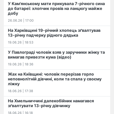
У Кам'янському мати прикувала 7-річного сина
до батареї: хлопчик провів на ланцюгу майже
добу
26.06.26 | 17:00
На Харківщині 19-річний хлопець​ ️зґвалтував
13-річну падчерку рідного дядька
19.06.26 | 18:53
У Павлограді чоловік взяв у заручники жінку та
вимагав привезти кума (відео)
19.06.26 | 18:36
Жах на Київщині: чоловік перерізав горло
неповнолітній дівчині, коли та спала у своєму
ліжку
18.06.26 | 17:38
На Хмельниччині далекобійник намагався
зґвалтувати 13-річну дівчинку
18.06.26 | 16:18