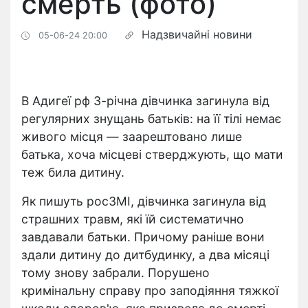
смерть (фото)
Надзвичайні новини
05-06-24 20:00
В Адигеї рф 3-річна дівчинка загинула від
регулярних знущань батьків: на її тілі немає
живого місця — заарештовано лише
батька, хоча місцеві стверджують, що мати
теж била дитину.
Як пишуть росЗМІ, дівчинка загинула від
страшних травм, які їй систематично
завдавали батьки. Причому раніше вони
здали дитину до дитбудинку, а два місяці
тому знову забрали. Порушено
кримінальну справу про заподіяння тяжкої