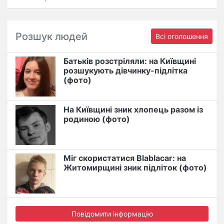
Розшук людей
Всі оголошення
Батьків розстріляли: на Київщині
розшукують дівчинку-підлітка
(фото)
На Київщині зник хлопець разом із
родиною (фото)
Міг скористатися Blablacar: на
Житомирщині зник підліток (фото)
Повідомити інформацію