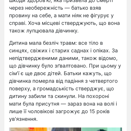
шкоди здоров'ю, яка призвела до смерті
через необережність — батько взяв
провину на себе, а мати ніяк не фігурує у
справі. Хоча місцеві стверджують, що вона
також лупцювала дівчинку.
Дитина мала безліч травм: все тіло в
синцях, свіжих і старих саднах і опіках. За
непідтвердженими даними, також відомо,
що дівчинку було зґвалтовано. При цьому у
сім'ї є ще двоє дітей. Батьки кажуть, що
дівчинка померла від падіння з четвертого
поверху, а громадськість стверджує, що
дитину забили та скинули. На похороні
мати була присутня — зараз вона на волі і
лише її чоловікові загрожує до 15 років
ув'язнення.