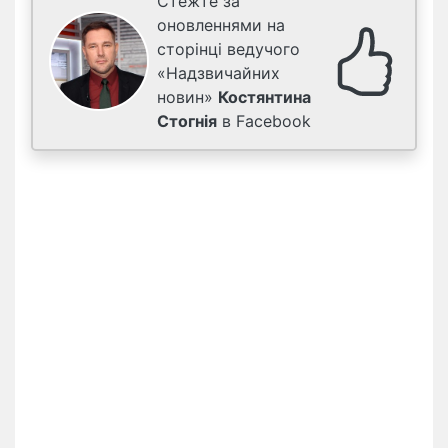
Стежте за
оновленнями на
сторінці ведучого
«Надзвичайних
новин»
Костянтина
Стогнія
в Facebook