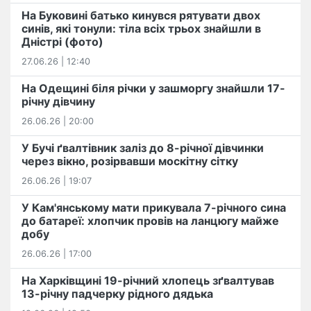
На Буковині батько кинувся рятувати двох
синів, які тонули: тіла всіх трьох знайшли в
Дністрі (фото)
27.06.26 | 12:40
На Одещині біля річки у зашморгу знайшли 17-
річну дівчину
26.06.26 | 20:00
У Бучі ґвалтівник заліз до 8-річної дівчинки
через вікно, розірвавши москітну сітку
26.06.26 | 19:07
У Кам'янському мати прикувала 7-річного сина
до батареї: хлопчик провів на ланцюгу майже
добу
26.06.26 | 17:00
На Харківщині 19-річний хлопець​ ️зґвалтував
13-річну падчерку рідного дядька