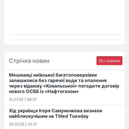
Стрічка новин
Всі новини
Мешканці київської багатоповерхівки
залишилися без гарячої води та опалення
через відмову «Ковальської» погодити договір
нового ОСББ із «Нафтогазом»
31.07.26 | 08:37
Хід українця Ігоря Самуненкова визнали
найблискучішим на Titled Tuesday
30.07.26 | 13:37