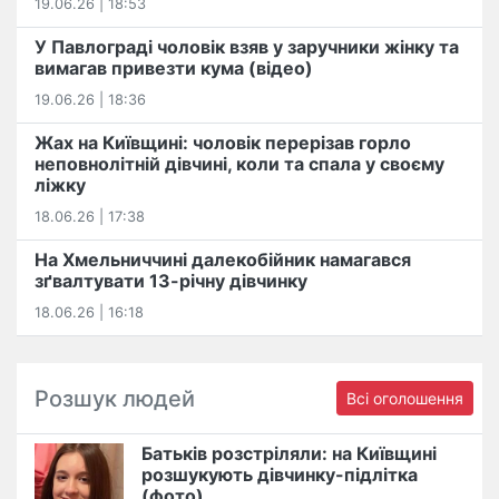
19.06.26 | 18:53
У Павлограді чоловік взяв у заручники жінку та
вимагав привезти кума (відео)
19.06.26 | 18:36
Жах на Київщині: чоловік перерізав горло
неповнолітній дівчині, коли та спала у своєму
ліжку
18.06.26 | 17:38
На Хмельниччині далекобійник намагався
зґвалтувати 13-річну дівчинку
18.06.26 | 16:18
Розшук людей
Всі оголошення
Батьків розстріляли: на Київщині
розшукують дівчинку-підлітка
(фото)