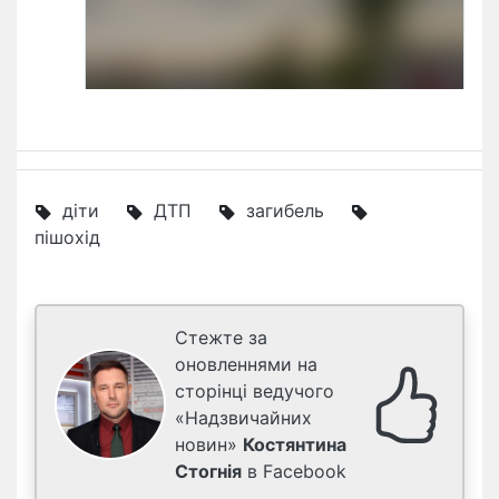
діти
ДТП
загибель
пішохід
Стежте за
оновленнями на
сторінці ведучого
«Надзвичайних
новин»
Костянтина
Стогнія
в Facebook