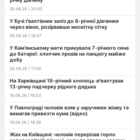
річну дівчину
26.06.26 | 20:00
У Бучі ґвалтівник заліз до 8-річної дівчинки
через вікно, розірвавши москітну сітку
26.06.26 | 19:07
У Кам'янському мати прикувала 7-річного сина
до батареї: хлопчик провів на ланцюгу майже
добу
26.06.26 | 17:00
На Харківщині 19-річний хлопець​ ️зґвалтував
13-річну падчерку рідного дядька
19.06.26 | 18:53
У Павлограді чоловік взяв у заручники жінку та
вимагав привезти кума (відео)
19.06.26 | 18:36
Жах на Київщині: чоловік перерізав горло