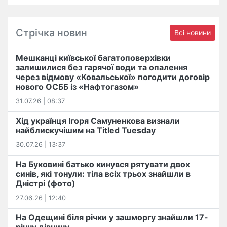
Стрічка новин
Всі новини
Мешканці київської багатоповерхівки
залишилися без гарячої води та опалення
через відмову «Ковальської» погодити договір
нового ОСББ із «Нафтогазом»
31.07.26 | 08:37
Хід українця Ігоря Самуненкова визнали
найблискучішим на Titled Tuesday
30.07.26 | 13:37
На Буковині батько кинувся рятувати двох
синів, які тонули: тіла всіх трьох знайшли в
Дністрі (фото)
27.06.26 | 12:40
На Одещині біля річки у зашморгу знайшли 17-