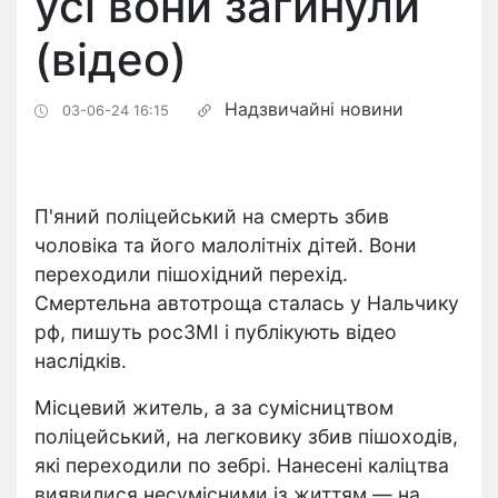
усі вони загинули
(відео)
Надзвичайні новини
03-06-24 16:15
П'яний поліцейський на смерть збив
чоловіка та його малолітніх дітей. Вони
переходили пішохідний перехід.
Смертельна автотроща сталась у Нальчику
рф, пишуть росЗМІ і публікують відео
наслідків.
Місцевий житель, а за сумісництвом
поліцейський, на легковику збив пішоходів,
які переходили по зебрі. Нанесені каліцтва
виявилися несумісними із життям — на