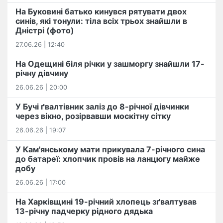
На Буковині батько кинувся рятувати двох
синів, які тонули: тіла всіх трьох знайшли в
Дністрі (фото)
27.06.26 | 12:40
На Одещині біля річки у зашморгу знайшли 17-
річну дівчину
26.06.26 | 20:00
У Бучі ґвалтівник заліз до 8-річної дівчинки
через вікно, розірвавши москітну сітку
26.06.26 | 19:07
У Кам'янському мати прикувала 7-річного сина
до батареї: хлопчик провів на ланцюгу майже
добу
26.06.26 | 17:00
На Харківщині 19-річний хлопець​ ️зґвалтував
13-річну падчерку рідного дядька