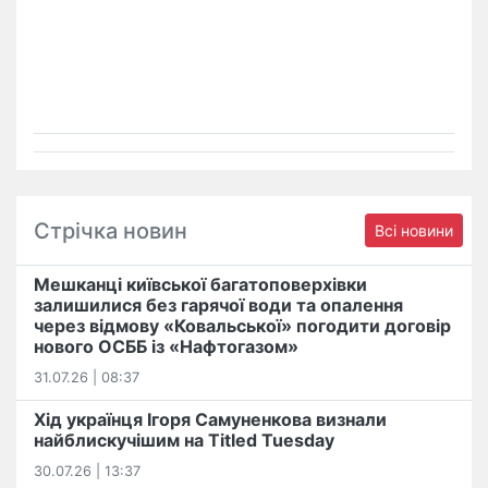
Стрічка новин
Всі новини
Мешканці київської багатоповерхівки
залишилися без гарячої води та опалення
через відмову «Ковальської» погодити договір
нового ОСББ із «Нафтогазом»
31.07.26 | 08:37
Хід українця Ігоря Самуненкова визнали
найблискучішим на Titled Tuesday
30.07.26 | 13:37