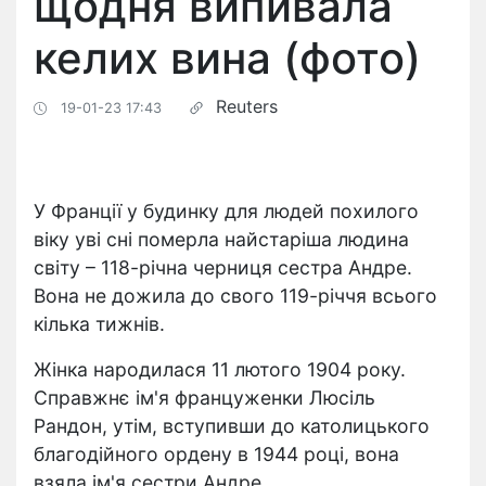
щодня випивала
келих вина (фото)
Reuters
19-01-23 17:43
У Франції у будинку для людей похилого
віку уві сні померла найстаріша людина
світу – 118-річна черниця сестра Андре.
Вона не дожила до свого 119-річчя всього
кілька тижнів.
Жінка народилася 11 лютого 1904 року.
Справжнє ім'я француженки Люсіль
Рандон, утім, вступивши до католицького
благодійного ордену в 1944 році, вона
взяла ім'я сестри Андре.