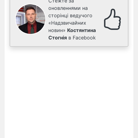
Стежте за
оновленнями на
сторінці ведучого
«Надзвичайних
новин»
Костянтина
Стогнія
в Facebook