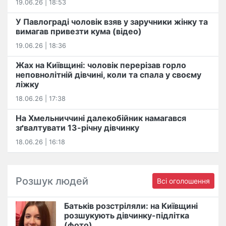
19.06.26 | 18:53
У Павлограді чоловік взяв у заручники жінку та
вимагав привезти кума (відео)
19.06.26 | 18:36
Жах на Київщині: чоловік перерізав горло
неповнолітній дівчині, коли та спала у своєму
ліжку
18.06.26 | 17:38
На Хмельниччині далекобійник намагався
зґвалтувати 13-річну дівчинку
18.06.26 | 16:18
Розшук людей
Всі оголошення
Батьків розстріляли: на Київщині
розшукують дівчинку-підлітка
(фото)