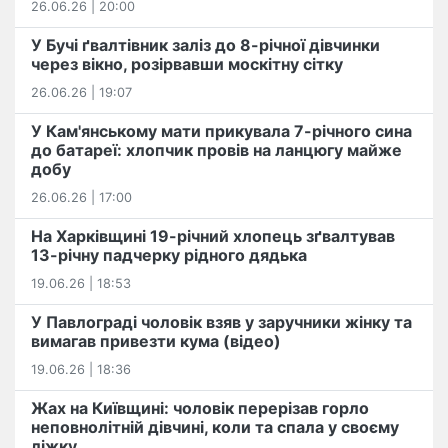
26.06.26 | 20:00
У Бучі ґвалтівник заліз до 8-річної дівчинки
через вікно, розірвавши москітну сітку
26.06.26 | 19:07
У Кам'янському мати прикувала 7-річного сина
до батареї: хлопчик провів на ланцюгу майже
добу
26.06.26 | 17:00
На Харківщині 19-річний хлопець​ ️зґвалтував
13-річну падчерку рідного дядька
19.06.26 | 18:53
У Павлограді чоловік взяв у заручники жінку та
вимагав привезти кума (відео)
19.06.26 | 18:36
Жах на Київщині: чоловік перерізав горло
неповнолітній дівчині, коли та спала у своєму
ліжку