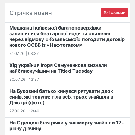
Стрічка новин
Всі новини
Мешканці київської багатоповерхівки
залишилися без гарячої води та опалення
через відмову «Ковальської» погодити договір
нового ОСББ із «Нафтогазом»
31.07.26 | 08:37
Хід українця Ігоря Самуненкова визнали
найблискучішим на Titled Tuesday
30.07.26 | 13:37
На Буковині батько кинувся рятувати двох
синів, які тонули: тіла всіх трьох знайшли в
Дністрі (фото)
27.06.26 | 12:40
На Одещині біля річки у зашморгу знайшли 17-
річну дівчину