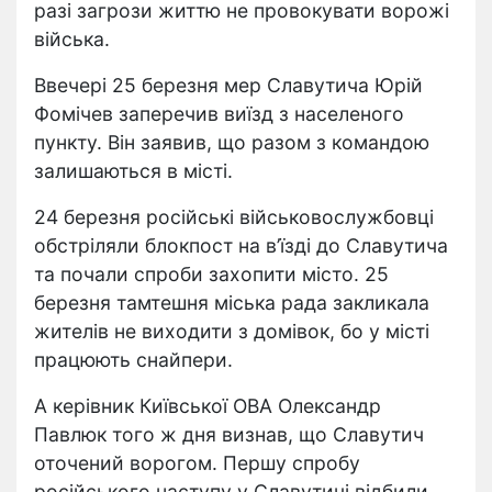
разі загрози життю не провокувати ворожі
війська.
Ввечері 25 березня мер Славутича Юрій
Фомічев заперечив виїзд з населеного
пункту. Він заявив, що разом з командою
залишаються в місті.
24 березня російські військовослужбовці
обстріляли блокпост на в’їзді до Славутича
та почали спроби захопити місто. 25
березня тамтешня міська рада закликала
жителів не виходити з домівок, бо у місті
працюють снайпери.
А керівник Київської ОВА Олександр
Павлюк того ж дня визнав, що Славутич
оточений ворогом. Першу спробу
російського наступу у Славутичі відбили,