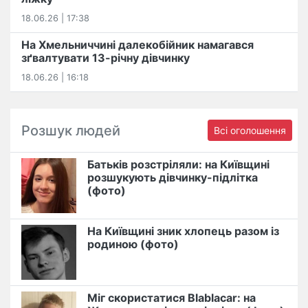
18.06.26 | 17:38
На Хмельниччині далекобійник намагався
зґвалтувати 13-річну дівчинку
18.06.26 | 16:18
Розшук людей
Всі оголошення
Батьків розстріляли: на Київщині
розшукують дівчинку-підлітка
(фото)
На Київщині зник хлопець разом із
родиною (фото)
Міг скористатися Blablacar: на