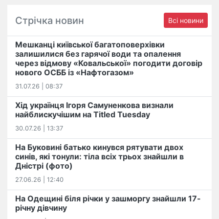
Стрічка новин
Всі новини
Мешканці київської багатоповерхівки
залишилися без гарячої води та опалення
через відмову «Ковальської» погодити договір
нового ОСББ із «Нафтогазом»
31.07.26 | 08:37
Хід українця Ігоря Самуненкова визнали
найблискучішим на Titled Tuesday
30.07.26 | 13:37
На Буковині батько кинувся рятувати двох
синів, які тонули: тіла всіх трьох знайшли в
Дністрі (фото)
27.06.26 | 12:40
На Одещині біля річки у зашморгу знайшли 17-
річну дівчину