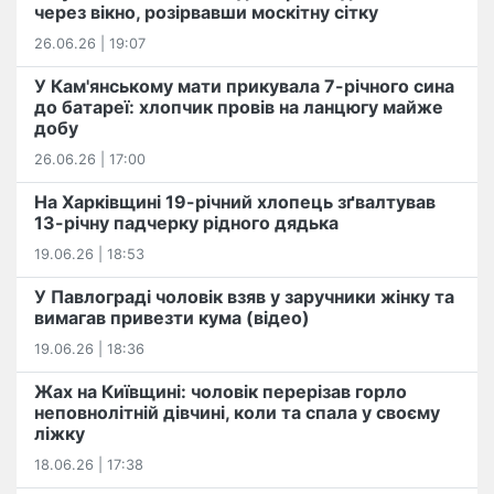
через вікно, розірвавши москітну сітку
26.06.26 | 19:07
У Кам'янському мати прикувала 7-річного сина
до батареї: хлопчик провів на ланцюгу майже
добу
26.06.26 | 17:00
На Харківщині 19-річний хлопець​ ️зґвалтував
13-річну падчерку рідного дядька
19.06.26 | 18:53
У Павлограді чоловік взяв у заручники жінку та
вимагав привезти кума (відео)
19.06.26 | 18:36
Жах на Київщині: чоловік перерізав горло
неповнолітній дівчині, коли та спала у своєму
ліжку
18.06.26 | 17:38