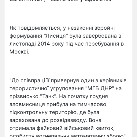
Як повідомляється, у незаконні збройні
формування "Лисиця" була завербована в
листопаді 2014 року під час перебування в
Москві.
"До співпраці її привернув один з керівників
терористичної угруповання "МГБ ДНР" на
прізвисько "Танк". На початку грудня
зловмисниця прибула на тимчасово
підконтрольну територію, де була
зарахована до розвідвзводу. Вона
отримала фейковий військовий квиток,
особисту вогнепальну автоматичну зброю",