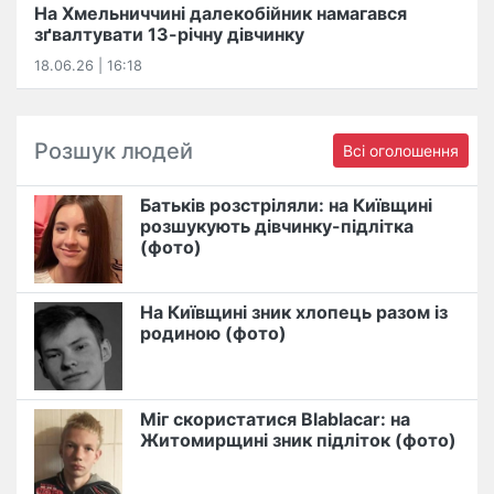
На Хмельниччині далекобійник намагався
зґвалтувати 13-річну дівчинку
18.06.26 | 16:18
Розшук людей
Всі оголошення
Батьків розстріляли: на Київщині
розшукують дівчинку-підлітка
(фото)
На Київщині зник хлопець разом із
родиною (фото)
Міг скористатися Blablacar: на
Житомирщині зник підліток (фото)