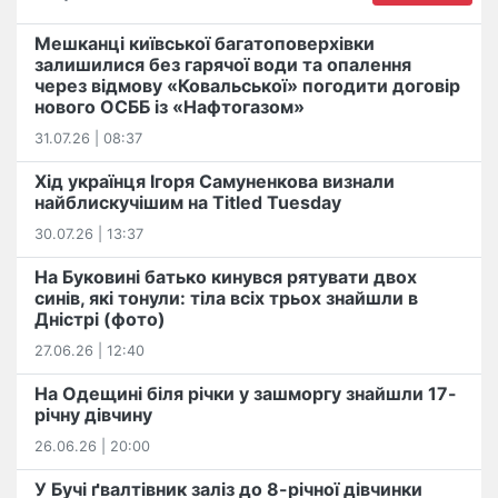
Мешканці київської багатоповерхівки
залишилися без гарячої води та опалення
через відмову «Ковальської» погодити договір
нового ОСББ із «Нафтогазом»
31.07.26 | 08:37
Хід українця Ігоря Самуненкова визнали
найблискучішим на Titled Tuesday
30.07.26 | 13:37
На Буковині батько кинувся рятувати двох
синів, які тонули: тіла всіх трьох знайшли в
Дністрі (фото)
27.06.26 | 12:40
На Одещині біля річки у зашморгу знайшли 17-
річну дівчину
26.06.26 | 20:00
У Бучі ґвалтівник заліз до 8-річної дівчинки