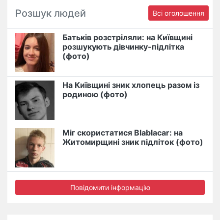
Розшук людей
Всі оголошення
Батьків розстріляли: на Київщині
розшукують дівчинку-підлітка
(фото)
На Київщині зник хлопець разом із
родиною (фото)
Міг скористатися Blablacar: на
Житомирщині зник підліток (фото)
Повідомити інформацію