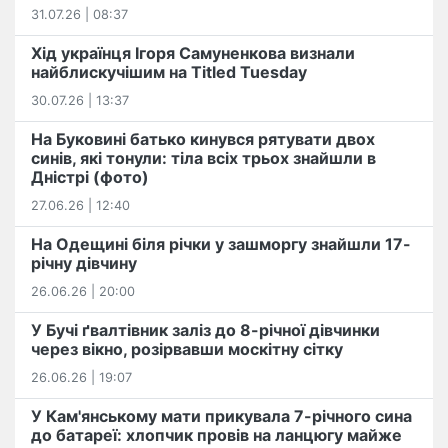
31.07.26 | 08:37
Хід українця Ігоря Самуненкова визнали
найблискучішим на Titled Tuesday
30.07.26 | 13:37
На Буковині батько кинувся рятувати двох
синів, які тонули: тіла всіх трьох знайшли в
Дністрі (фото)
27.06.26 | 12:40
На Одещині біля річки у зашморгу знайшли 17-
річну дівчину
26.06.26 | 20:00
У Бучі ґвалтівник заліз до 8-річної дівчинки
через вікно, розірвавши москітну сітку
26.06.26 | 19:07
У Кам'янському мати прикувала 7-річного сина
до батареї: хлопчик провів на ланцюгу майже