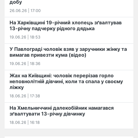
добу
26.06.26 | 17:00
На Харківщині 19-річний хлопець​ ️зґвалтував
13-річну падчерку рідного дядька
19.06.26 | 18:53
У Павлограді чоловік взяв у заручники жінку та
вимагав привезти кума (відео)
19.06.26 | 18:36
Жах на Київщині: чоловік перерізав горло
неповнолітній дівчині, коли та спала у своєму
ліжку
18.06.26 | 17:38
На Хмельниччині далекобійник намагався
зґвалтувати 13-річну дівчинку
18.06.26 | 16:18