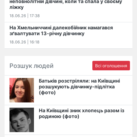
неповнолітній дівчині, коли та спала у своєму
ліжку
18.06.26 | 17:38
На Хмельниччині далекобійник намагався
зґвалтувати 13-річну дівчинку
18.06.26 | 16:18
Розшук людей
Всі оголошення
Батьків розстріляли: на Київщині
розшукують дівчинку-підлітка
(фото)
На Київщині зник хлопець разом із
родиною (фото)