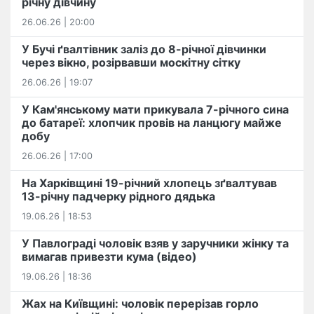
річну дівчину
26.06.26 | 20:00
У Бучі ґвалтівник заліз до 8-річної дівчинки
через вікно, розірвавши москітну сітку
26.06.26 | 19:07
У Кам'янському мати прикувала 7-річного сина
до батареї: хлопчик провів на ланцюгу майже
добу
26.06.26 | 17:00
На Харківщині 19-річний хлопець​ ️зґвалтував
13-річну падчерку рідного дядька
19.06.26 | 18:53
У Павлограді чоловік взяв у заручники жінку та
вимагав привезти кума (відео)
19.06.26 | 18:36
Жах на Київщині: чоловік перерізав горло