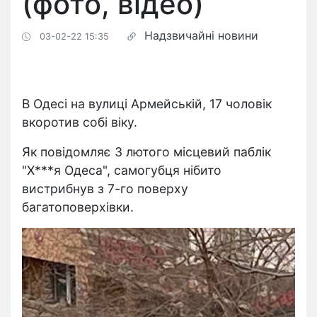
(фото, відео)
Надзвичайні новини
03-02-22 15:35
В Одесі на вулиці Армейській, 17 чоловік
вкоротив собі віку.
Як повідомляє 3 лютого місцевий паблік
"Х***я Одеса", самогубця нібито
вистрибнув з 7-го поверху
багатоповерхівки.