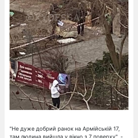
"Не дуже добрий ранок на Армійській 17,
там людина вийшла у вікно з 7 поверху", -