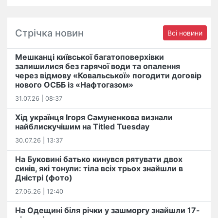
Стрічка новин
Всі новини
Мешканці київської багатоповерхівки
залишилися без гарячої води та опалення
через відмову «Ковальської» погодити договір
нового ОСББ із «Нафтогазом»
31.07.26 | 08:37
Хід українця Ігоря Самуненкова визнали
найблискучішим на Titled Tuesday
30.07.26 | 13:37
На Буковині батько кинувся рятувати двох
синів, які тонули: тіла всіх трьох знайшли в
Дністрі (фото)
27.06.26 | 12:40
На Одещині біля річки у зашморгу знайшли 17-