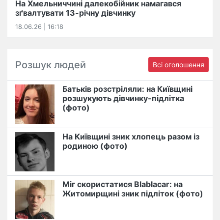
На Хмельниччині далекобійник намагався
зґвалтувати 13-річну дівчинку
18.06.26 | 16:18
Розшук людей
Всі оголошення
Батьків розстріляли: на Київщині
розшукують дівчинку-підлітка
(фото)
На Київщині зник хлопець разом із
родиною (фото)
Міг скористатися Blablacar: на
Житомирщині зник підліток (фото)