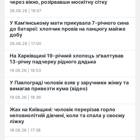
через вікно, розірвавши москітну сітку
26.06.26 | 19:07
У Кам'янському мати прикувала 7-річного сина
до батареї: хлопчик провів на ланцюгу майже
добу
26.06.26 | 17:00
На Харківщині 19-річний хлопець​ ️зґвалтував
13-річну падчерку рідного дядька
19.06.26 | 18:53
У Павлограді чоловік взяв у заручники жінку та
вимагав привезти кума (відео)
19.06.26 | 18:36
Жах на Київщині: чоловік перерізав горло
неповнолітній дівчині, коли та спала у своєму
ліжку
18.06.26 | 17:38