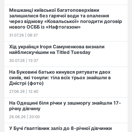
Мешканці київської багатоповерхівки
залишилися без гарячої води та опалення
через відмову «Ковальської» погодити договір
нового ОСББ із «Нафтогазом»
31.07.26 | 08:37
Хід українця Ігоря Самуненкова визнали
найблискучішим на Titled Tuesday
30.07.26 | 13:37
На Буковині батько кинувся рятувати двох
синів, які тонули: тіла всіх трьох знайшли в
Дністрі (фото)
27.06.26 | 12:40
На Одещині біля річки у зашморгу знайшли 17-
річну дівчину
26.06.26 | 20:00
У Бучі ґвалтівник заліз до 8-річної дівчинки