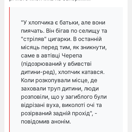
"У хлопчика є батьки, але вони
пиячать. Він бігав по селищу та
"стріляв" цигарки. В останній
місяць перед тим, як зникнути,
саме в автівці Черепа
(підозрюваний у вбивстві
дитини-ред), хлопчик катався.
Коли розкопували місце, де
заховали труп дитини, люди
розповіли, що у загиблого були
відрізані вуха, виколоті очі та
розірваний задній прохід", -
повідомив анонім.