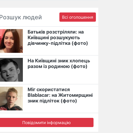
Розшук людей
Всі оголошення
Батьків розстріляли: на
Київщині розшукують
дівчинку-підлітка (фото)
На Київщині зник хлопець
разом із родиною (фото)
Міг скористатися
Blablacar: на Житомирщині
зник підліток (фото)
Повідомити інформацію