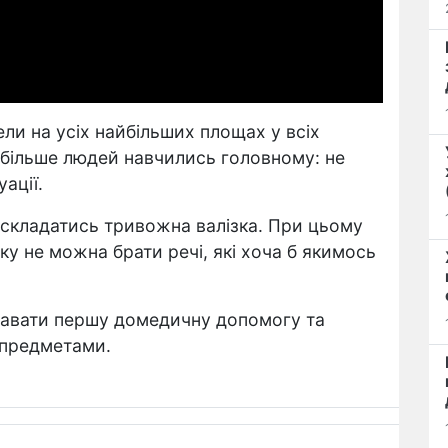
ли на усіх найбільших площах у всіх
йбільше людей навчились головному: не
ації.
 складатись тривожна валізка. При цьому
у не можна брати речі, які хоча б якимось
адавати першу домедичну допомогу та
 предметами.