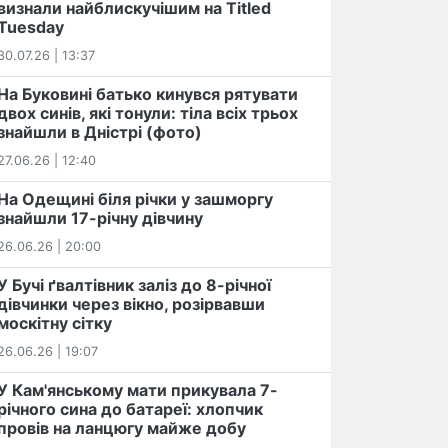
визнали найблискучішим на Titled
Tuesday
30.07.26 | 13:37
На Буковині батько кинувся рятувати
двох синів, які тонули: тіла всіх трьох
знайшли в Дністрі (фото)
27.06.26 | 12:40
На Одещині біля річки у зашморгу
знайшли 17-річну дівчину
26.06.26 | 20:00
У Бучі ґвалтівник заліз до 8-річної
дівчинки через вікно, розірвавши
москітну сітку
26.06.26 | 19:07
У Кам'янському мати прикувала 7-
річного сина до батареї: хлопчик
провів на ланцюгу майже добу