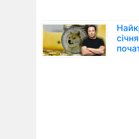
Найк
січн
поча