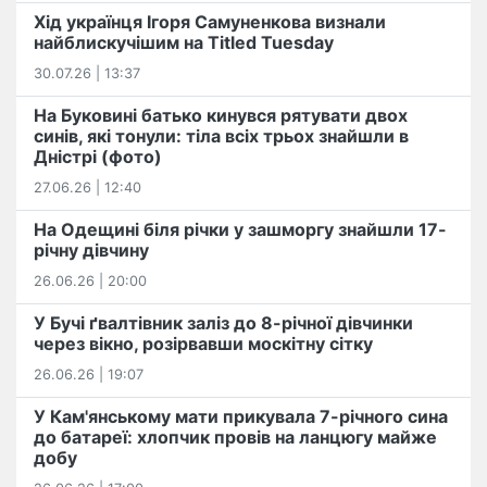
Хід українця Ігоря Самуненкова визнали
найблискучішим на Titled Tuesday
30.07.26 | 13:37
На Буковині батько кинувся рятувати двох
синів, які тонули: тіла всіх трьох знайшли в
Дністрі (фото)
27.06.26 | 12:40
На Одещині біля річки у зашморгу знайшли 17-
річну дівчину
26.06.26 | 20:00
У Бучі ґвалтівник заліз до 8-річної дівчинки
через вікно, розірвавши москітну сітку
26.06.26 | 19:07
У Кам'янському мати прикувала 7-річного сина
до батареї: хлопчик провів на ланцюгу майже
добу