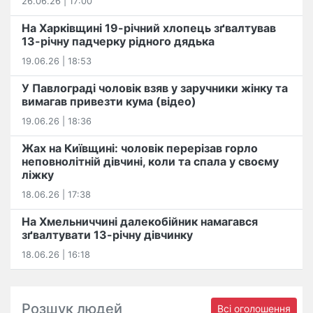
26.06.26 | 17:00
На Харківщині 19-річний хлопець​ ️зґвалтував
13-річну падчерку рідного дядька
19.06.26 | 18:53
У Павлограді чоловік взяв у заручники жінку та
вимагав привезти кума (відео)
19.06.26 | 18:36
Жах на Київщині: чоловік перерізав горло
неповнолітній дівчині, коли та спала у своєму
ліжку
18.06.26 | 17:38
На Хмельниччині далекобійник намагався
зґвалтувати 13-річну дівчинку
18.06.26 | 16:18
Розшук людей
Всі оголошення