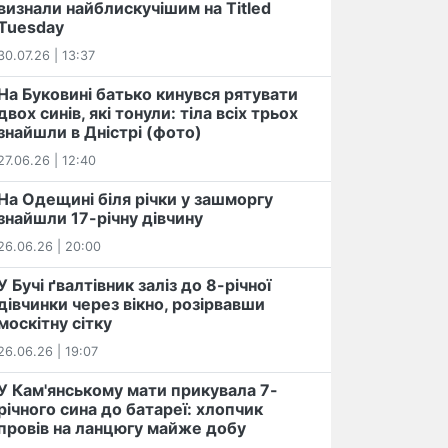
визнали найблискучішим на Titled
Tuesday
30.07.26 | 13:37
На Буковині батько кинувся рятувати
двох синів, які тонули: тіла всіх трьох
знайшли в Дністрі (фото)
27.06.26 | 12:40
На Одещині біля річки у зашморгу
знайшли 17-річну дівчину
26.06.26 | 20:00
У Бучі ґвалтівник заліз до 8-річної
дівчинки через вікно, розірвавши
москітну сітку
26.06.26 | 19:07
У Кам'янському мати прикувала 7-
річного сина до батареї: хлопчик
провів на ланцюгу майже добу