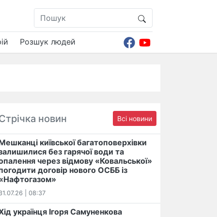
ій
Розшук людей
Стрічка новин
Всі новини
Мешканці київської багатоповерхівки
залишилися без гарячої води та
опалення через відмову «Ковальської»
погодити договір нового ОСББ із
«Нафтогазом»
31.07.26 | 08:37
Хід українця Ігоря Самуненкова