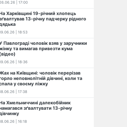
26.06.26 | 17:00
На Харківщині 19-річний хлопець​
️зґвалтував 13-річну падчерку рідного
дядька
19.06.26 | 18:53
У Павлограді чоловік взяв у заручники
жінку та вимагав привезти кума
(відео)
19.06.26 | 18:36
Жах на Київщині: чоловік перерізав
горло неповнолітній дівчині, коли та
спала у своєму ліжку
18.06.26 | 17:38
На Хмельниччині далекобійник
намагався зґвалтувати 13-річну
дівчинку
18.06.26 | 16:18