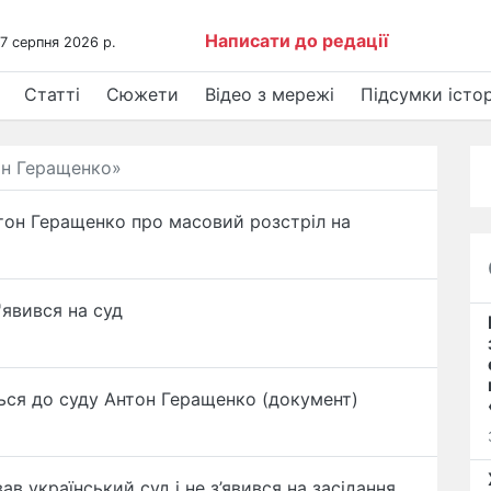
Написати до редації
 7 серпня 2026 р.
Статті
Сюжети
Відео з мережі
Підсумки істор
тон Геращенко»
тон Геращенко про масовий розстріл на
'явився на суд
ться до суду Антон Геращенко (документ)
ав український суд і не з’явився на засідання