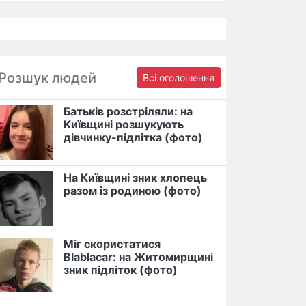
Розшук людей
Всі оголошення
Батьків розстріляли: на
Київщині розшукують
дівчинку-підлітка (фото)
На Київщині зник хлопець
разом із родиною (фото)
Міг скористатися
Blablacar: на Житомирщині
зник підліток (фото)