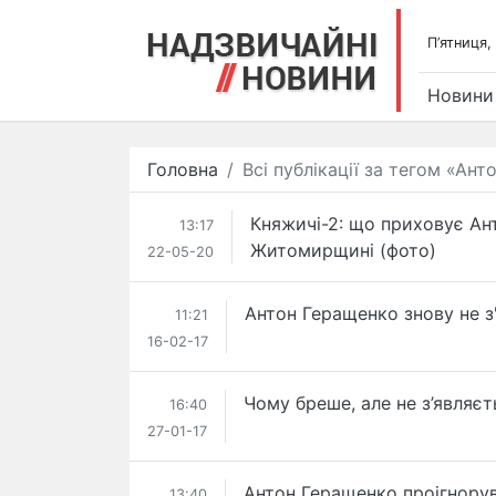
П’ятниця,
Новини
Головна
Всі публікації за тегом «Ан
Княжичі-2: що приховує Ан
13:17
Житомирщині (фото)
22-05-20
Антон ​Геращенко знову не з
11:21
16-02-17
Чому бреше, але не з’являє
16:40
27-01-17
​Антон Геращенко проігнорув
13:40