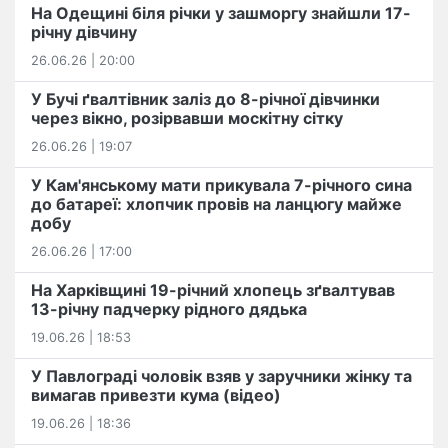
На Одещині біля річки у зашморгу знайшли 17-
річну дівчину
26.06.26 | 20:00
У Бучі ґвалтівник заліз до 8-річної дівчинки
через вікно, розірвавши москітну сітку
26.06.26 | 19:07
У Кам'янському мати прикувала 7-річного сина
до батареї: хлопчик провів на ланцюгу майже
добу
26.06.26 | 17:00
На Харківщині 19-річний хлопець​ ️зґвалтував
13-річну падчерку рідного дядька
19.06.26 | 18:53
У Павлограді чоловік взяв у заручники жінку та
вимагав привезти кума (відео)
19.06.26 | 18:36