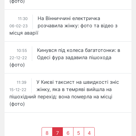
(фото)
На Вінниччині електричка
11:30
розчавила жінку: фото та відео з
06-02-23
місця аварії
Кинувся під колеса багатотонки: в
10:55
Одесі фура задавила пішохода
22-12-22
(фото)
У Києві таксист на швидкості зніс
11:39
жінку, яка в темряві вийшла на
15-12-22
пішохідний перехід: вона померла на місці
(фото)
8
7
6
5
4