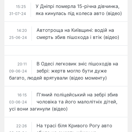
У Дніпрі померла 15-річна​ дівчинка,
15:25
яка кинулась під колеса авто (відео)
31-07-24
Автотроща на Київщині: водій на
14:20
смерть збив пішохода і втік (відео)
25-06-24
В Одесі легковик зніс пішоходів на
20:11
зебрі: жертв могло бути дуже
09-06-24
багато, людей врятували (відео моменту)
П'яний поліцейський на зебрі збив
16:15
чоловіка та його малолітніх дітей,
03-06-24
усі вони загинули (відео)
На трасі біля Кривого Рогу авто
22:26