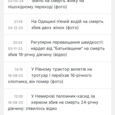
збило на смерть жінку на
03-05-24
пішохідному переході (фото)
На Одещині п’яний водій на смерть
21:55
збив двох жінок (фото)
24-12-23
Регулярне перевищення швидкості:
20:24
нардеп від "Батьківщини" на смерть
03-11-23
збив 18-річну дівчину (відео)
У Рівному трактор вилетів на
14:15
тротуар і переїхав 16-річного
16-09-23
хлопчика, він помер (фото)
У Немирові паломник-хасид за
12:00
кермом збив на смерть 24-річну
16-09-23
дівчину: з’явилось відео