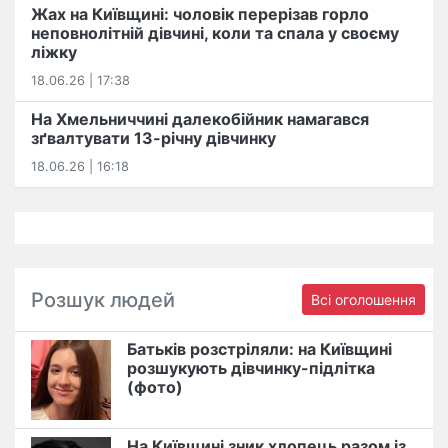
Жах на Київщині: чоловік перерізав горло
неповнолітній дівчині, коли та спала у своєму
ліжку
18.06.26 | 17:38
На Хмельниччині далекобійник намагався
зґвалтувати 13-річну дівчинку
18.06.26 | 16:18
Розшук людей
Всі оголошення
Батьків розстріляли: на Київщині
розшукують дівчинку-підлітка
(фото)
На Київщині зник хлопець разом із