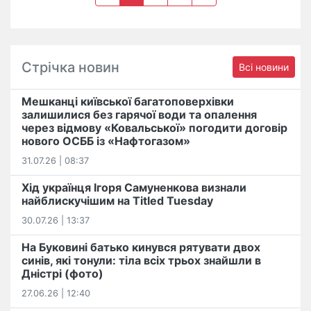
Стрічка новин
Всі новини
Мешканці київської багатоповерхівки
залишилися без гарячої води та опалення
через відмову «Ковальської» погодити договір
нового ОСББ із «Нафтогазом»
31.07.26 | 08:37
Хід українця Ігоря Самуненкова визнали
найблискучішим на Titled Tuesday
30.07.26 | 13:37
На Буковині батько кинувся рятувати двох
синів, які тонули: тіла всіх трьох знайшли в
Дністрі (фото)
27.06.26 | 12:40