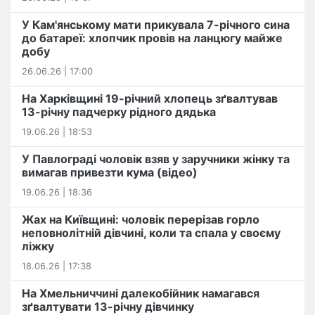
У Кам'янському мати прикувала 7-річного сина
до батареї: хлопчик провів на ланцюгу майже
добу
26.06.26 | 17:00
На Харківщині 19-річний хлопець​ ️зґвалтував
13-річну падчерку рідного дядька
19.06.26 | 18:53
У Павлограді чоловік взяв у заручники жінку та
вимагав привезти кума (відео)
19.06.26 | 18:36
Жах на Київщині: чоловік перерізав горло
неповнолітній дівчині, коли та спала у своєму
ліжку
18.06.26 | 17:38
На Хмельниччині далекобійник намагався
зґвалтувати 13-річну дівчинку