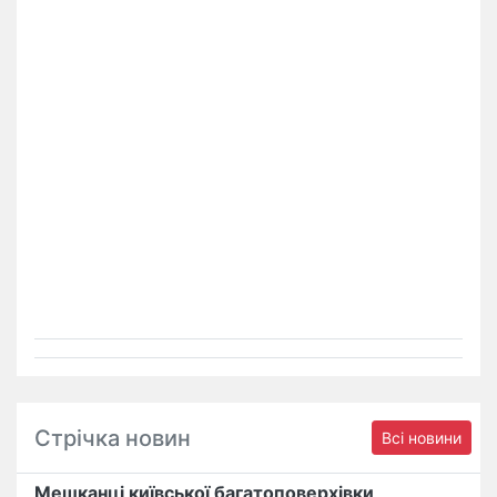
Стрічка новин
Всі новини
Мешканці київської багатоповерхівки