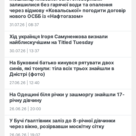
залишилися без гарячої води та опалення
через відмову «Ковальської» погодити договір
нового ОСББ із «Нафтогазом»
31.07.26 | 08:37
Хід українця Ігоря Самуненкова визнали
найблискучішим на Titled Tuesday
30.07.26 | 13:37
На Буковині батько кинувся рятувати двох
синів, які тонули: тіла всіх трьох знайшли в
Дністрі (фото)
27.06.26 | 12:40
На Одещині біля річки у зашморгу знайшли 17-
річну дівчину
26.06.26 | 20:00
У Бучі ґвалтівник заліз до 8-річної дівчинки
через вікно, розірвавши москітну сітку
26.06.26 | 19:07