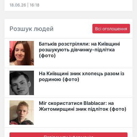
18.06.26 | 16:18
Розшук людей
Всі оголошення
Батьків розстріляли: на Київщині
розшукують дівчинку-підлітка
(фото)
На Київщині зник хлопець разом із
родиною (фото)
Міг скористатися Blablacar: на
Житомирщині зник підліток (фото)