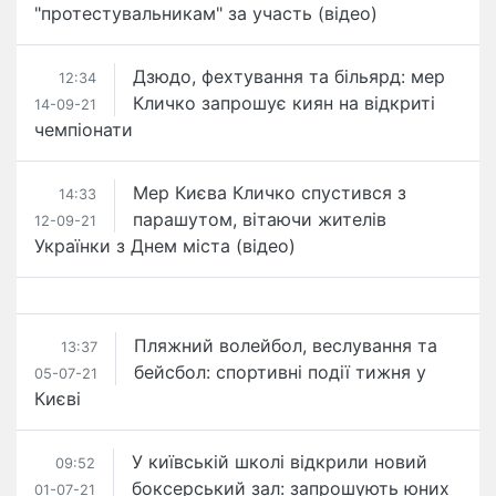
"протестувальникам" за участь (відео)
Дзюдо, фехтування та більярд: мер
12:34
Кличко запрошує киян на відкриті
14-09-21
чемпіонати
Мер Києва Кличко спустився з
14:33
парашутом, вітаючи жителів
12-09-21
Українки з Днем міста (відео)
Пляжний волейбол, веслування та
13:37
бейсбол: спортивні події тижня у
05-07-21
Києві
У київській школі відкрили новий
09:52
боксерський зал: запрошують юних
01-07-21