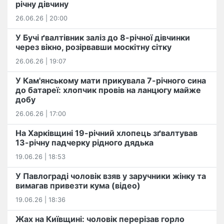
річну дівчину
26.06.26 | 20:00
У Бучі ґвалтівник заліз до 8-річної дівчинки
через вікно, розірвавши москітну сітку
26.06.26 | 19:07
У Кам'янському мати прикувала 7-річного сина
до батареї: хлопчик провів на ланцюгу майже
добу
26.06.26 | 17:00
На Харківщині 19-річний хлопець​ ️зґвалтував
13-річну падчерку рідного дядька
19.06.26 | 18:53
У Павлограді чоловік взяв у заручники жінку та
вимагав привезти кума (відео)
19.06.26 | 18:36
Жах на Київщині: чоловік перерізав горло