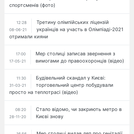
спортсменів (фото)
Третину олімпійських ліцензій
12:28
українців на участь в Олімпіаді-2021
08-06-21
отримали кияни
Мер столиці записав звернення з
17:00
вимогами до правоохоронців (відео)
17-05-21
Будівельний скандал у Києві:
11:30
торговельний центр побудували
31-03-21
просто на теплотрасі (відео)
Стало відомо, чи закриють метро в
08:20
Києві знову
28-11-20
Мер столиці видав ляп про геніталії
16:56