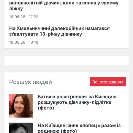
неповнолітній дівчині, коли та спала у своєму
ліжку
18.06.26 | 17:38
На Хмельниччині далекобійник намагався
зґвалтувати 13-річну дівчинку
18.06.26 | 16:18
Розшук людей
Всі оголошення
Батьків розстріляли: на Київщині
розшукують дівчинку-підлітка
(фото)
На Київщині зник хлопець разом із
родиною (фото)