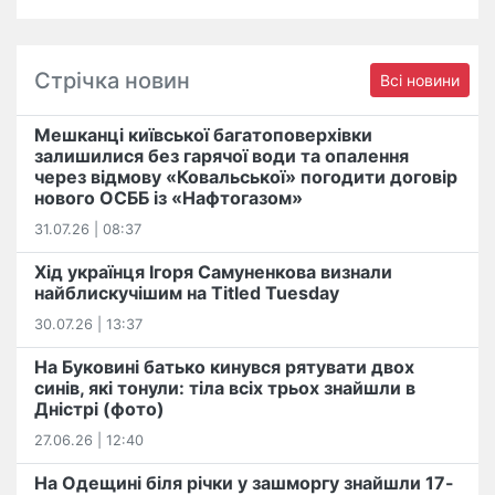
Стрічка новин
Всі новини
Мешканці київської багатоповерхівки
залишилися без гарячої води та опалення
через відмову «Ковальської» погодити договір
нового ОСББ із «Нафтогазом»
31.07.26 | 08:37
Хід українця Ігоря Самуненкова визнали
найблискучішим на Titled Tuesday
30.07.26 | 13:37
На Буковині батько кинувся рятувати двох
синів, які тонули: тіла всіх трьох знайшли в
Дністрі (фото)
27.06.26 | 12:40
На Одещині біля річки у зашморгу знайшли 17-