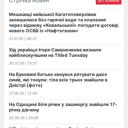
Стрічка новин
Всі новини
Мешканці київської багатоповерхівки
залишилися без гарячої води та опалення
через відмову «Ковальської» погодити договір
нового ОСББ із «Нафтогазом»
31.07.26 | 08:37
Хід українця Ігоря Самуненкова визнали
найблискучішим на Titled Tuesday
30.07.26 | 13:37
На Буковині батько кинувся рятувати двох
синів, які тонули: тіла всіх трьох знайшли в
Дністрі (фото)
27.06.26 | 12:40
На Одещині біля річки у зашморгу знайшли 17-
річну дівчину
26.06.26 | 20:00