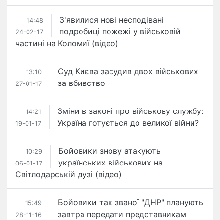
З'явилися нові несподівані
14:48
подробиці пожежі у військовій
24-02-17
частині на Коломиї (відео)
Суд Києва засудив двох військових
13:10
за вбивство
27-01-17
Зміни в законі про військову службу:
14:21
Україна готується до великої війни?
19-01-17
Бойовики знову атакують
10:29
українських військових на
06-01-17
Світлодарській дузі (відео)
Бойовики так званої "ДНР" планують
15:49
завтра передати представникам
28-11-16