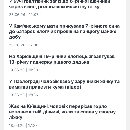
У Бучі ґвалтівник заліз до 8-річної дівчинки
через вікно, розірвавши москітну сітку
26.06.26 | 19:07
У Кам'янському мати прикувала 7-річного сина
до батареї: хлопчик провів на ланцюгу майже
добу
26.06.26 | 17:00
На Харківщині 19-річний хлопець​ ️зґвалтував
13-річну падчерку рідного дядька
19.06.26 | 18:53
У Павлограді чоловік взяв у заручники жінку та
вимагав привезти кума (відео)
19.06.26 | 18:36
Жах на Київщині: чоловік перерізав горло
неповнолітній дівчині, коли та спала у своєму
ліжку
18.06.26 | 17:38