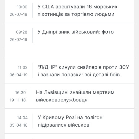
У США арештували 16 морських
10:00
піхотинців за торгівлю людьми
26-07-19
У Дніпрі зник військовий: фото
09:28
26-07-19
"Л/ДНР" кинули снайперів проти ЗСУ
11:32
і зазнали поразки: всі деталі боїв
06-04-19
На Львівщині знайшли мертвим
16:30
військовослужбовця
19-11-18
У Кривому Розі на полігоні
14:04
підірвалися військові
05-04-18