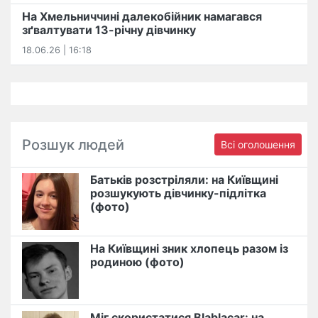
На Хмельниччині далекобійник намагався
зґвалтувати 13-річну дівчинку
18.06.26 | 16:18
Розшук людей
Всі оголошення
Батьків розстріляли: на Київщині
розшукують дівчинку-підлітка
(фото)
На Київщині зник хлопець разом із
родиною (фото)
Міг скористатися Blablacar: на