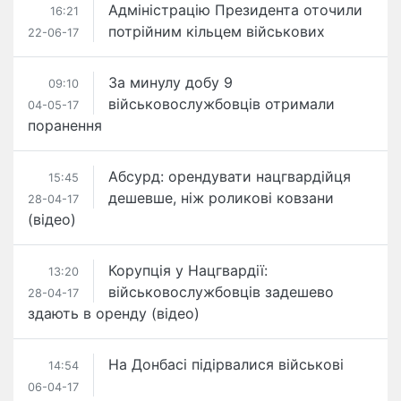
Адміністрацію Президента оточили
16:21
потрійним кільцем військових
22-06-17
За минулу добу 9
09:10
військовослужбовців отримали
04-05-17
поранення
​Абсурд: орендувати нацгвардійця
15:45
дешевше, ніж роликові ковзани
28-04-17
(відео)
Корупція у Нацгвардії:
13:20
військовослужбовців задешево
28-04-17
здають в оренду (відео)
На Донбасі підірвалися військові
14:54
06-04-17