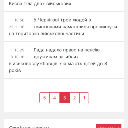
Києва тіла двох військових
У Чернігові троє людей з
10:56
гвинтівками намагалися проникнути
22-11-16
на територію військової частини
Рада надала право на пенсію
15:29
дружинам загиблих
18-10-16
військовослужбовців, які мають дітей до 8
років
5
4
3
2
1