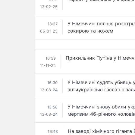
13-02-25
У Німеччині поліція розстрі
18:27
сокирою та ножем
05-01-25
Прихильник Путіна у Німеччи
16:59
11-11-24
У Німеччині судять убивць у
16:30
антиукраїнські гасла і різали
13-08-24
У Німеччині знову вбили ук
13:58
мертвим 46-річного чолові
13-08-24
На заводі хімічного гіганта
16:48