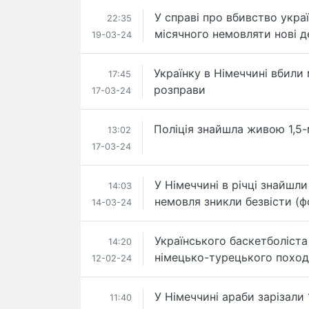
У справі про вбивство укра
22:35
місячного немовляти нові д
19-03-24
Українку в Німеччині вбили
17:45
розправи
17-03-24
Поліція знайшла живою 1,5-
13:02
17-03-24
У Німеччині в річці знайшли 
14:03
немовля зникли безвісти (ф
14-03-24
Українського баскетболіста
14:20
німецько-турецького похо
12-02-24
У Німеччині араби зарізали 
11:40