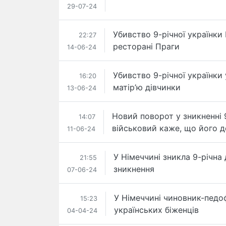
29-07-24
Убивство 9-річної українки
22:27
ресторані Праги
14-06-24
Убивство 9-річної українки 
16:20
матір’ю дівчинки
13-06-24
Новий поворот у зникненні 9
14:07
військовий каже, що його 
11-06-24
У Німеччині зникла 9-річна 
21:55
зникнення
07-06-24
У Німеччині чиновник-педоф
15:23
українських біженців
04-04-24