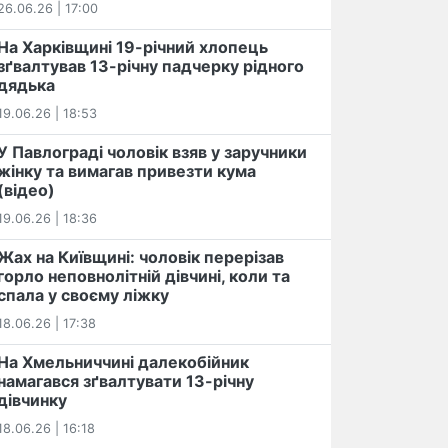
26.06.26 | 17:00
На Харківщині 19-річний хлопець​
️зґвалтував 13-річну падчерку рідного
дядька
19.06.26 | 18:53
У Павлограді чоловік взяв у заручники
жінку та вимагав привезти кума
(відео)
19.06.26 | 18:36
Жах на Київщині: чоловік перерізав
горло неповнолітній дівчині, коли та
спала у своєму ліжку
18.06.26 | 17:38
На Хмельниччині далекобійник
намагався зґвалтувати 13-річну
дівчинку
18.06.26 | 16:18