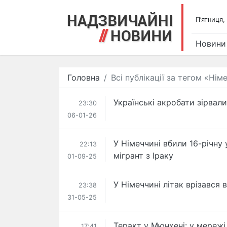
П’ятниця,
Новини
Головна
Всі публікації за тегом «Нім
Українські акробати зірвали
23:30
06-01-26
У Німеччині вбили 16-річну 
22:13
мігрант з Іраку
01-09-25
У Німеччині літак врізався в
23:38
31-05-25
Теракт у Мюнхені: у мережі
17:41