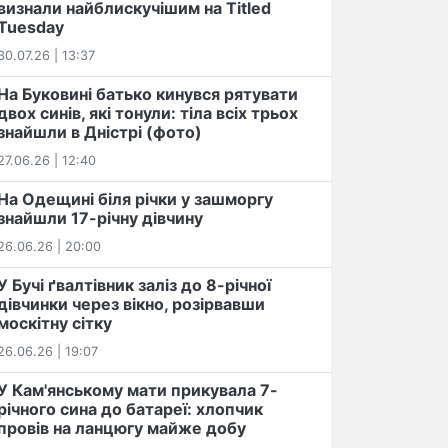
визнали найблискучішим на Titled
Tuesday
30.07.26 | 13:37
На Буковині батько кинувся рятувати
двох синів, які тонули: тіла всіх трьох
знайшли в Дністрі (фото)
27.06.26 | 12:40
На Одещині біля річки у зашморгу
знайшли 17-річну дівчину
26.06.26 | 20:00
У Бучі ґвалтівник заліз до 8-річної
дівчинки через вікно, розірвавши
москітну сітку
26.06.26 | 19:07
У Кам'янському мати прикувала 7-
річного сина до батареї: хлопчик
провів на ланцюгу майже добу