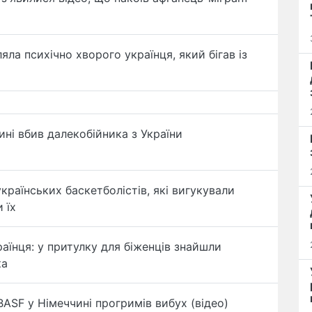
ляла психічно хворого українця, який бігав із
ні вбив далекобійника з України
країнських баскетболістів, які вигукували
 їх
раїнця: у притулку для біженців знайшли
ка
 BASF у Німеччині прогримів вибух (відео)