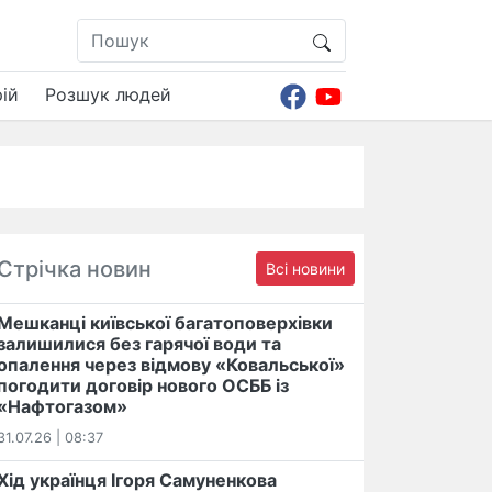
ій
Розшук людей
Стрічка новин
Всі новини
Мешканці київської багатоповерхівки
залишилися без гарячої води та
опалення через відмову «Ковальської»
погодити договір нового ОСББ із
«Нафтогазом»
31.07.26 | 08:37
Хід українця Ігоря Самуненкова