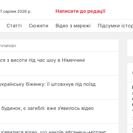
Написати до редації
 7 серпня 2026 р.
Статті
Сюжети
Відео з мережі
Підсумки істор
еччина»
ся з висоти під час шоу в Німеччині
українську біженку: її штовхнув під поїзд
 будинок, є загиблі: вже з’явилось відео
 з'явилися відео, що накоїв афганець-мігрант