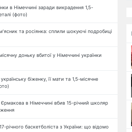
їнки в Німеччині заради викрадення 1,5-
еталі (фото)
 м'ясник та росіянка: сплили шокуючі подробиці
місячну доньку вбитої у Німеччині українки
українську біженку, її мати та 1,5-місячне
ото)
 Єрмакова в Німеччині вбив 15-річний школяр
дження
17-річного баскетболіста з України: що відомо