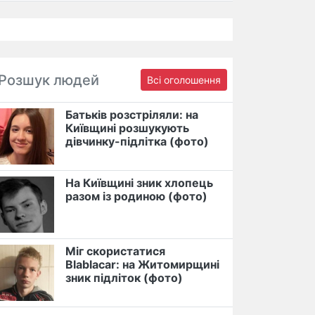
Розшук людей
Всі оголошення
Батьків розстріляли: на
Київщині розшукують
дівчинку-підлітка (фото)
На Київщині зник хлопець
разом із родиною (фото)
Міг скористатися
Blablacar: на Житомирщині
зник підліток (фото)