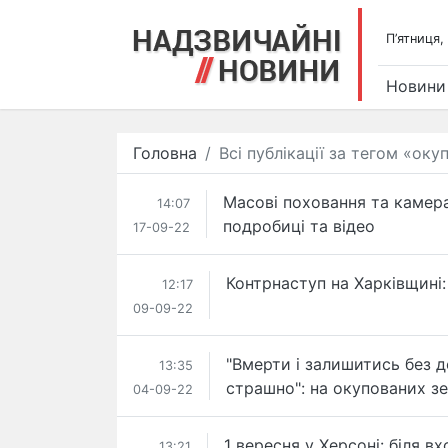
П’ятниця,
Новини
Головна
Всі публікації за тегом «оку
Масові поховання та камера
14:07
подробиці та відео
17-09-22
Контрнаступ на Харківщині: 
12:17
09-09-22
"Вмерти і залишитись без д
13:35
страшно": на окупованих з
04-09-22
1 вересня у Херсоні: біля в
13:21