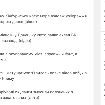
ну Кінбурнську косу: море вздовж узбережжя
корою дерев (відео)
аміаком: у Донецьку люто палає склад БК
пивзаводі (відео)
и в окупованому місті справжній бунт, а
омо
ть, метушаться: з’явилось повне відео вибухів
у Криму
аріуполі окупанти змусили полонених з
ла закатованих (фото)