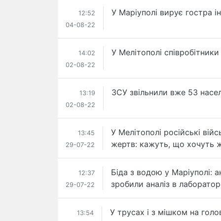
У Маріуполі вирує гостра ін
12:52
04-08-22
У Мелітополі співробітники
14:02
02-08-22
ЗСУ звільнили вже 53 насел
13:19
02-08-22
У Мелітополі російські війс
13:45
жертв: кажуть, що хочуть 
29-07-22
Біда з водою у Маріуполі: а
12:37
зробили аналіз в лабораторі
29-07-22
У трусах і з мішком на голо
13:54