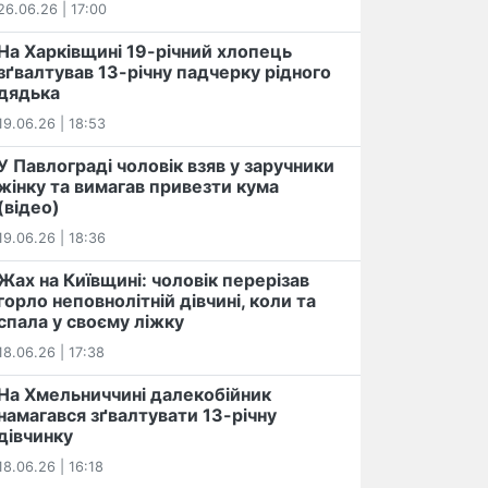
26.06.26 | 17:00
На Харківщині 19-річний хлопець​
️зґвалтував 13-річну падчерку рідного
дядька
19.06.26 | 18:53
У Павлограді чоловік взяв у заручники
жінку та вимагав привезти кума
(відео)
19.06.26 | 18:36
Жах на Київщині: чоловік перерізав
горло неповнолітній дівчині, коли та
спала у своєму ліжку
18.06.26 | 17:38
На Хмельниччині далекобійник
намагався зґвалтувати 13-річну
дівчинку
18.06.26 | 16:18