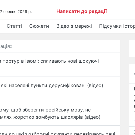
Написати до редації
 7 серпня 2026 р.
Статті
Сюжети
Відео з мережі
Підсумки істор
пація»
 тортур в Ізюмі: спливають нові шокуючі
які населені пункти дерусифіковані (відео)
ому, щоб зберегти російську мову, не
емлях жорстко зомбують школярів (відео)
ходу до шкіл озброєні окупанти перевіряють речі