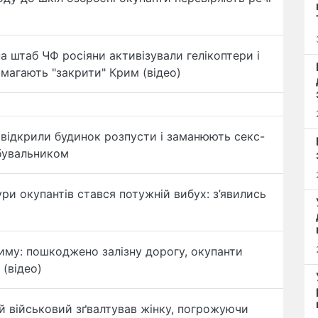
на штаб ЧФ росіяни активізували гелікоптери і
имагають "закрити" Крим (відео)
і відкрили будинок розпусти і заманюють секс-
рбувальником
ри окупантів стався потужній вибух: з’явились
риму: пошкоджено залізну дорогу, окупанти
(відео)
й військовий зґвалтував жінку, погрожуючи