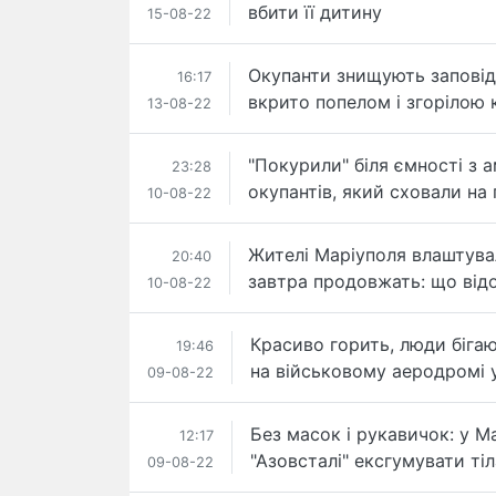
вбити її дитину
15-08-22
Окупанти знищують заповід
16:17
вкрито попелом і згорілою 
13-08-22
"Покурили" біля ємності з 
23:28
окупантів, який сховали на 
10-08-22
Жителі Маріуполя влаштувал
20:40
завтра продовжать: що від
10-08-22
Красиво горить, люди бігаю
19:46
на військовому аеродромі 
09-08-22
Без масок і рукавичок: у М
12:17
"Азовсталі" ексгумувати ті
09-08-22