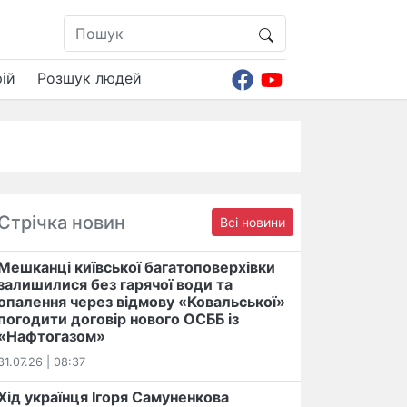
ій
Розшук людей
Стрічка новин
Всі новини
Мешканці київської багатоповерхівки
залишилися без гарячої води та
опалення через відмову «Ковальської»
погодити договір нового ОСББ із
«Нафтогазом»
31.07.26 | 08:37
Хід українця Ігоря Самуненкова