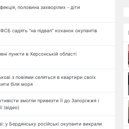
фекція, половина захворілих - діти
 ФСБ садять "на підвал" коханок окупантів
ені пункти в Херсонській області
ькові з повіями селяться в квартири своїх
жити біля моря
ктивісти змогли привезти її до Запоріжжя і
ї (відео)
ві: у Бердянську російські окупанти викрали