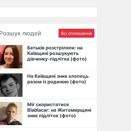
Розшук людей
Всі оголошення
Батьків розстріляли: на
Київщині розшукують
дівчинку-підлітка (фото)
На Київщині зник хлопець
разом із родиною (фото)
Міг скористатися
Blablacar: на Житомирщині
зник підліток (фото)