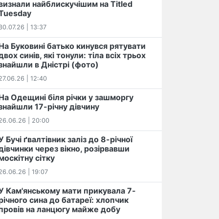
визнали найблискучішим на Titled
Tuesday
30.07.26 | 13:37
На Буковині батько кинувся рятувати
двох синів, які тонули: тіла всіх трьох
знайшли в Дністрі (фото)
27.06.26 | 12:40
На Одещині біля річки у зашморгу
знайшли 17-річну дівчину
26.06.26 | 20:00
У Бучі ґвалтівник заліз до 8-річної
дівчинки через вікно, розірвавши
москітну сітку
26.06.26 | 19:07
У Кам'янському мати прикувала 7-
річного сина до батареї: хлопчик
провів на ланцюгу майже добу