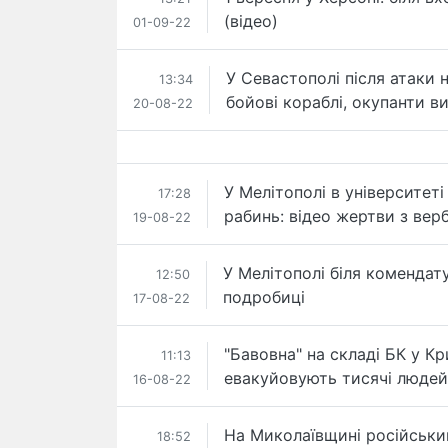
(відео)
01-09-22
У Севастополі після атаки 
13:34
бойові кораблі, окупанти в
20-08-22
У Мелітополі в університет
17:28
рабинь: відео жертви з ве
19-08-22
У Мелітополі біля комендату
12:50
подробиці
17-08-22
"Бавовна" на складі БК у К
11:13
евакуйовують тисячі людей 
16-08-22
На Миколаївщині російськи
18:52