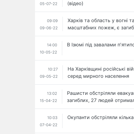
(відео)
05-07-22
Харків та область у вогні т
09:09
масштабних пожеж, є загибл
09-06-22
В Ізюмі під завалами п'яти
14:00
10-05-22
На Харківщині російські вій
10:27
серед мирного населення
09-05-22
Рашисти обстріляли евакуац
13:02
загиблих, 27 людей отрима
15-04-22
Окупанти обстріляли кілька
10:03
07-04-22