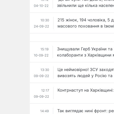
звільнили ще кілька населен
04-10-22
215 жінок, 194 чоловіка, 5 
10:30
масового поховання в Ізюмі
24-09-22
Знищували Герб України та 
15:19
колаборанти з Харківщини м
10-09-22
Це неймовірно! ЗСУ заходят
13:30
вивозять людей у Росію та
09-09-22
Контрнаступ на Харківщині: 
12:17
09-09-22
Так виглядає нині фронт: р
14:49