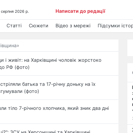
Написати до редації
 серпня 2026 р.
Статті
Сюжети
Відео з мережі
Підсумки істор
ківщина»
и і живіт: на Харківщині чоловік жорстоко
до РФ (фото)
тріляли батька та 17-річну доньку на їх
ксгумували (фото)
ли тіло 7-річного хлопчика, який зник два дні
ці?": ЗСУ на Херсонщині та Харківщині