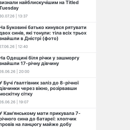
визнали найблискучішим на Titled
Tuesday
30.07.26 | 13:37
На Буковині батько кинувся рятувати
двох синів, які тонули: тіла всіх трьох
знайшли в Дністрі (фото)
27.06.26 | 12:40
На Одещині біля річки у зашморгу
знайшли 17-річну дівчину
26.06.26 | 20:00
У Бучі ґвалтівник заліз до 8-річної
дівчинки через вікно, розірвавши
москітну сітку
26.06.26 | 19:07
У Кам'янському мати прикувала 7-
річного сина до батареї: хлопчик
провів на ланцюгу майже добу