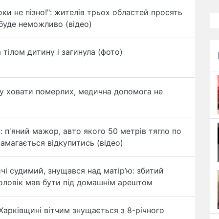
оки не пізно!": жителів трьох областей просять
 буде неможливо (відео)
 тілом дитину і загинула (фото)
му ховати померлих, медична допомога не
в: п'яний мажор, авто якого 50 метрів тягло по
намагається відкупитись (відео)
чі судимий, знущався над матір’ю: збитий
ловік мав бути під домашнім арештом
 Харківщині вітчим знущається з 8-річного