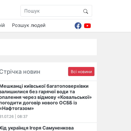
ій
Розшук людей
Стрічка новин
Всі новини
Мешканці київської багатоповерхівки
залишилися без гарячої води та
опалення через відмову «Ковальської»
погодити договір нового ОСББ із
«Нафтогазом»
31.07.26 | 08:37
Хід українця Ігоря Самуненкова