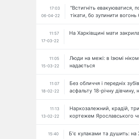
"Встигніть евакуюватися, п
17:03
тікати, бо зупинити вогонь
06-04-22
На Харківщині мати закрила
11:57
17-03-22
Люди на межі: в Ізюмі ніко
11:05
надається
15-03-22
Без обличчя і передніх зубі
11:07
асфальту 18-річну дівчину, 
18-02-22
Наркозалежний, крадій, три
11:13
кортежем Ярославського чо
13-02-22
Б'є кулаками та душить: ​на
15:40