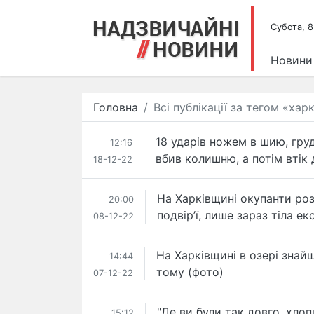
Субота, 8
Новини
Головна
Всі публікації за тегом «хар
18 ударів ножем в шию, груд
12:16
вбив колишню, а потім втік 
18-12-22
На Харківщині окупанти розс
20:00
подвір’ї, лише зараз тіла е
08-12-22
На Харківщині в озері знайш
14:44
тому (фото)
07-12-22
"Де ви були так довго, хлоп
15:12