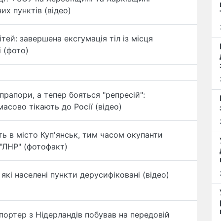
их пунктів (відео)
дітей: завершена ексгумація тіл із місця
 (фото)
прапори, а тепер бояться "репресій":
асово тікають до Росії (відео)
ь в місто Куп'янськ, тим часом окупанти
 "ЛНР" (фотофакт)
які населені пункти дерусифіковані (відео)
епортер з Нідерландів побував на передовій