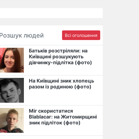
Розшук людей
Всі оголошення
Батьків розстріляли: на
Київщині розшукують
дівчинку-підлітка (фото)
На Київщині зник хлопець
разом із родиною (фото)
Міг скористатися
Blablacar: на Житомирщині
зник підліток (фото)