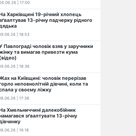
26.06.26 | 17:00
На Харківщині 19-річний хлопець​
️зґвалтував 13-річну падчерку рідного
дядька
19.06.26 | 18:53
У Павлограді чоловік взяв у заручники
жінку та вимагав привезти кума
(відео)
19.06.26 | 18:36
Жах на Київщині: чоловік перерізав
горло неповнолітній дівчині, коли та
спала у своєму ліжку
18.06.26 | 17:38
На Хмельниччині далекобійник
намагався зґвалтувати 13-річну
дівчинку
18.06.26 | 16:18