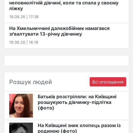
неповнолітній дівчині, коли та спала у своєму
ліжку
18.06.26 | 17:38
На Хмельниччині далекобійник намагався
зґвалтувати 13-річну дівчинку
18.06.26 | 16:18
Розшук людей
Всі оголошення
Батьків розстріляли: на Київщині
розшукують дівчинку-підлітка
(фото)
На Київщині зник хлопець разом із
родиною (фото)