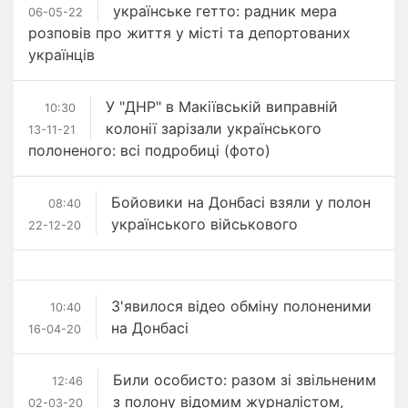
українське гетто: радник мера
06-05-22
розповів про життя у місті та депортованих
українців
У "ДНР" в Макіївській виправній
10:30
колонії зарізали українського
13-11-21
полоненого: всі подробиці (фото)
Бойовики на Донбасі взяли у полон
08:40
українського військового
22-12-20
З'явилося відео обміну полоненими
10:40
на Донбасі
16-04-20
Били особисто: разом зі звільненим
12:46
з полону відомим журналістом,
02-03-20