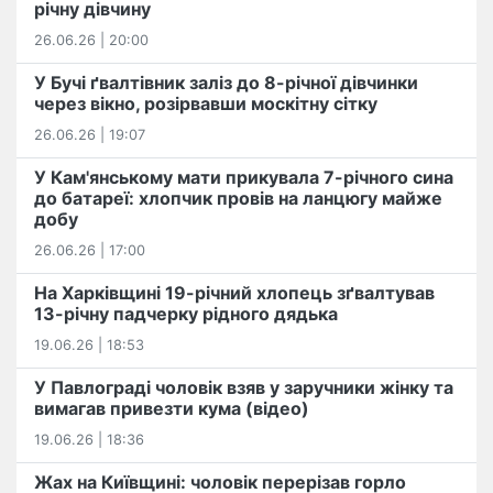
річну дівчину
26.06.26 | 20:00
У Бучі ґвалтівник заліз до 8-річної дівчинки
через вікно, розірвавши москітну сітку
26.06.26 | 19:07
У Кам'янському мати прикувала 7-річного сина
до батареї: хлопчик провів на ланцюгу майже
добу
26.06.26 | 17:00
На Харківщині 19-річний хлопець​ ️зґвалтував
13-річну падчерку рідного дядька
19.06.26 | 18:53
У Павлограді чоловік взяв у заручники жінку та
вимагав привезти кума (відео)
19.06.26 | 18:36
Жах на Київщині: чоловік перерізав горло