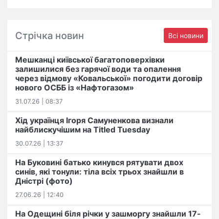
Стрічка новин
Всі новини
Мешканці київської багатоповерхівки
залишилися без гарячої води та опалення
через відмову «Ковальської» погодити договір
нового ОСББ із «Нафтогазом»
31.07.26 | 08:37
Хід українця Ігоря Самуненкова визнали
найблискучішим на Titled Tuesday
30.07.26 | 13:37
На Буковині батько кинувся рятувати двох
синів, які тонули: тіла всіх трьох знайшли в
Дністрі (фото)
27.06.26 | 12:40
На Одещині біля річки у зашморгу знайшли 17-