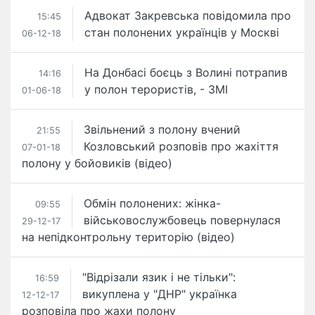
Адвокат Закревська повідомила про
15:45
стан полонених українців у Москві
06-12-18
На Донбасі боєць з Волині потрапив
14:16
у полон терористів, - ЗМІ
01-06-18
Звільнений з полону вчений
21:55
Козловський розповів про жахіття
07-01-18
полону у бойовиків (відео)
Обмін полонених: жінка-
09:55
військовослужбовець повернулася
29-12-17
на непідконтрольну територію (відео)
"Відрізали язик і не тільки":
16:59
викуплена у "ДНР" українка
12-12-17
розповіла про жахи полону