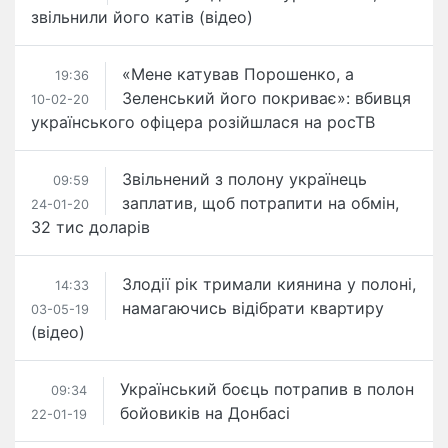
звільнили його катів (відео)
«Мене катував Порошенко, а
19:36
Зеленський його покриває»: вбивця
10-02-20
українського офіцера розійшлася на росТВ
Звільнений з полону українець
09:59
заплатив, щоб потрапити на обмін,
24-01-20
32 тис доларів
Злодії рік тримали киянина у полоні,
14:33
намагаючись відібрати квартиру
03-05-19
(відео)
Український боєць потрапив в полон
09:34
бойовиків на Донбасі
22-01-19