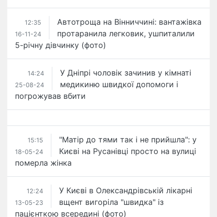
Автотроща на Вінниччині: вантажівка
12:35
протаранила легковик, ушпиталили
16-11-24
5-річну дівчинку (фото)
У Дніпрі чоловік зачинив у кімнаті
14:24
медикиню швидкої допомоги і
25-08-24
погрожував вбити
"Матір до тями так і не прийшла": у
15:15
Києві на Русанівці просто на вулиці
18-05-24
померла жінка
У Києві в Олександрівській лікарні
12:24
вщент вигоріла "швидка" із
13-05-23
пацієнткою всередині (фото)