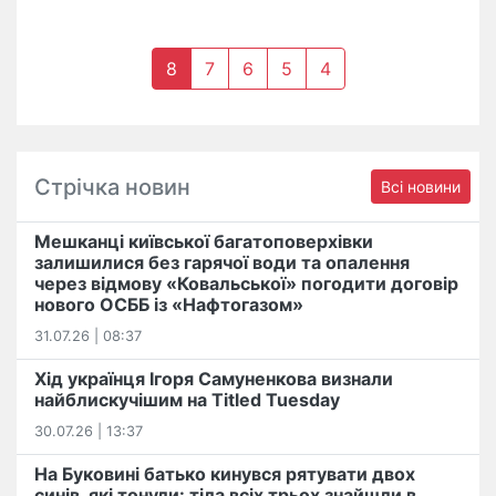
8
7
6
5
4
Стрічка новин
Всі новини
Мешканці київської багатоповерхівки
залишилися без гарячої води та опалення
через відмову «Ковальської» погодити договір
нового ОСББ із «Нафтогазом»
31.07.26 | 08:37
Хід українця Ігоря Самуненкова визнали
найблискучішим на Titled Tuesday
30.07.26 | 13:37
На Буковині батько кинувся рятувати двох
синів, які тонули: тіла всіх трьох знайшли в