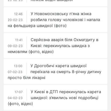
У Новомосковську п'яна жінка
12:46
розбила голову чоловікові і напала
20-02-23
на фельдшера швидкої (фото)
Серйозна аварія біля Охматдиту в
11:41
Києві: перекинулась швидка з
09-02-23
немовлям (фото, відео)
У Дрогобичі карета швидкої
13:00
переїхала на смерть 8-річну дитину
07-02-23
просто біля лікарні
У Києві в ДТП перекинулась карета
17:07
швидкої: з’явились нові подробиці
04-02-23
(фото, відео)