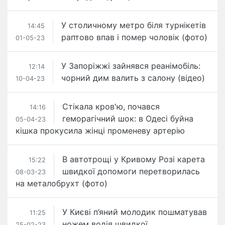
У столичному метро біля турнікетів
14:45
раптово впав і помер чоловік (фото)
01-05-23
У Запоріжжі зайнявся реанімобіль​:
12:14
чорний дим валить з салону (відео)
10-04-23
Стікала кров'ю, почався
14:16
геморагічний шок: в Одесі буйна
05-04-23
кішка прокусила жінці променеву артерію
В автотрощі у Кривому Розі карета
15:22
швидкої допомоги перетворилась
08-03-23
на металобрухт (фото)
У Києві п’яний молодик пошматував
11:25
ножем водія швидкої
25-02-23