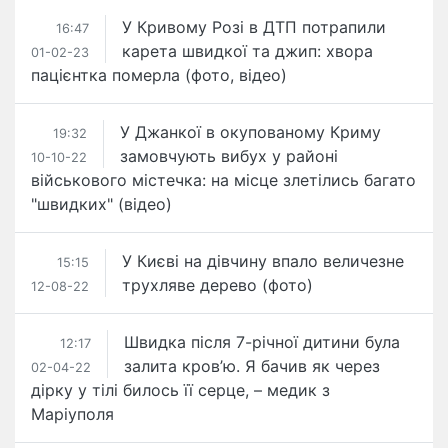
У Кривому Розі в ДТП потрапили ​
16:47
карета швидкої та джип: хвора
01-02-23
пацієнтка померла (фото, відео)
У Джанкої в окупованому Криму
19:32
замовчують вибух у районі
10-10-22
військового містечка: на місце злетілись багато
"швидких" (відео)
У Києві на дівчину впало величезне
15:15
трухляве дерево (фото)
12-08-22
Швидка після 7-річної дитини була
12:17
залита кров’ю. Я бачив як через
02-04-22
дірку у тілі билось її серце, – медик з
Маріуполя