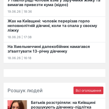
У Павлограді чоловік взяв у заручники жінку та
вимагав привезти кума (відео)
19.06.26 | 18:36
Жах на Київщині: чоловік перерізав горло
неповнолітній дівчині, коли та спала у своєму
ліжку
18.06.26 | 17:38
На Хмельниччині далекобійник намагався
зґвалтувати 13-річну дівчинку
18.06.26 | 16:18
Розшук людей
Всі оголошення
Батьків розстріляли: на Київщині
розшукують дівчинку-підлітка