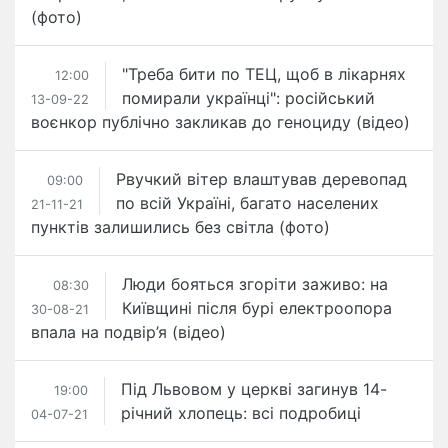
(фото)
"Треба бити по ТЕЦ, щоб в лікарнях
12:00
помирали українці": російський
13-09-22
воєнкор публічно закликав до геноциду (відео)
Рвучкий вітер влаштував деревопад
09:00
по всій Україні, багато населених
21-11-21
пунктів залишились без світла (фото)
Люди бояться згоріти заживо: на
08:30
Київщині після бурі електроопора
30-08-21
впала на подвір’я (відео)
Під Львовом у церкві загинув 14-
19:00
річний хлопець: всі подробиці
04-07-21