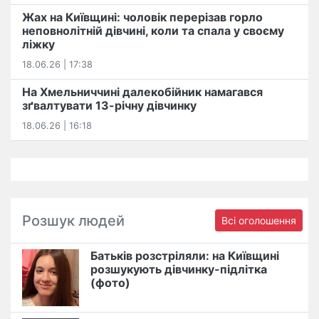
Жах на Київщині: чоловік перерізав горло
неповнолітній дівчині, коли та спала у своєму
ліжку
18.06.26 | 17:38
На Хмельниччині далекобійник намагався
зґвалтувати 13-річну дівчинку
18.06.26 | 16:18
Розшук людей
Всі оголошення
Батьків розстріляли: на Київщині
розшукують дівчинку-підлітка
(фото)