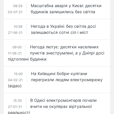
Масштабна аварія у Києві: десятки
09:29
будинків залишились без світла
03-07-21
Негода в Україні: без світла досі
10:58
залишаються сотні сіл і міст
27-06-21
Негода лютує: десятки населених
09:00
пунктів знеструмлені, а у Дніпрі досі
11-06-21
підтоплені будинки
На Київщині бобри-хулігани
15:00
перегризли людям електромережу
04-02-21
(відео)
В Одесі електромонтерів почали
15:35
вчити на окулярах віртуальної
27-01-21
реальності​