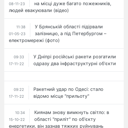
на місці дуже багато пожежників,
08-11-23
людей евакуювали (відео)
У Брянській області підірвали
11:38
залізницю, а під Петербургом –
01-05-23
електромережі (фото)
​У Дніпрі російські ракети розгатили
09:33
одразу два інфраструктурні об'єкти
17-11-22
Ракетний удар по Одесі: стало
09:22
відомо місце "прильоту"
17-11-22
Киянам знову вимкнуть світло: в
10:34
області "приліт" по об'єкту
15-10-22
енергетики, він зазнав тяжких руйнувань